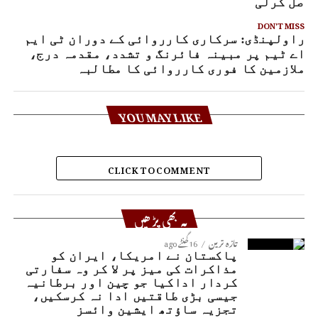
اصل کرلی
DON'T MISS
راولپنڈی: سرکاری کارروائی کے دوران ٹی ایم
اے ٹیم پر مبینہ فائرنگ و تشدد، مقدمہ درج،
ملازمین کا فوری کارروائی کا مطالبہ
YOU MAY LIKE
CLICK TO COMMENT
یہ بھی پڑھیں
تازہ ترین
16 گھنٹے ago
پاکستان نے امریکا، ایران کو
مذاکرات کی میز پر لا کر وہ سفارتی
کردار اداکیا جو چین اور برطانیہ
جیسی بڑی طاقتیں ادا نہ کرسکیں،
تجزیہ ساؤتھ ایشین وائسز