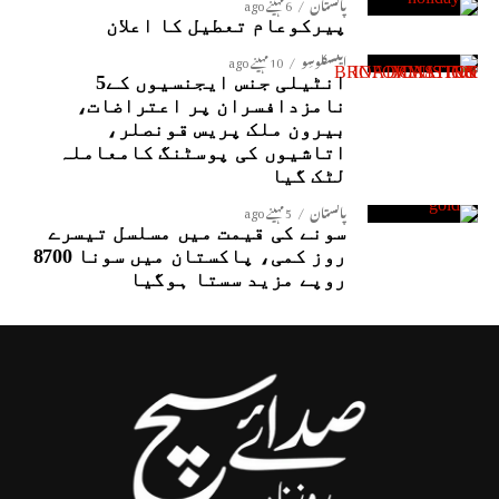
پاکستان
6 مہینے ago
پیرکوعام تعطیل کا اعلان
ایکسکلوسِو
10 مہینے ago
انٹیلی جنس ایجنسیوں کے5
نامزدافسران پر اعتراضات،
بیرون ملک پریس قونصلر،
اتاشیوں کی پوسٹنگ کامعاملہ
لٹک گیا
پاکستان
5 مہینے ago
سونے کی قیمت میں مسلسل تیسرے
روز کمی، پاکستان میں سونا 8700
روپے مزید سستا ہوگیا