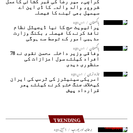
کراچی، میر رضا کی قبر کشائی کاعمل
شروع، والد والدہ کا ڈی این اے
سیمپل بھی لینے کا فیصلہ
پاکستان
1 دن ago
پرائیویٹ حج کا نیا ڈیجیٹل نظام
نافذ کرنے کا فیصلہ، بکنگ وزارت
مذہبی امور کے توسط سے ہوگی
پاکستان
1 دن ago
وفاقی وزیر داخلہ محسن نقوی نے 78
افراد کیلئے سول اعزازات کی
منظوری دیدی
تازہ ترین
1 دن ago
امریکی سینیٹرز کی ٹرمپ کی ایران
کیخلاف جنگ ختم کرنے کیلئے پھر
قرارداد پیش
TRENDING
برطانیہ اور یورپ
5 مہینے ago