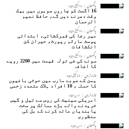
پاکستان
16 گھنٹے ago
16 اگست کو چاروں صوبوں میں بیک
وقت دھرنے دیں گے، حافظ نعیم
الرحمان
پاکستان
16 گھنٹے ago
میر رضا کی قبرکشائی، ابتدائی
پوسٹ مارٹم رپورٹ، حیران کن
انکشافات
پاکستان
16 گھنٹے ago
سونے کی فی تولہ قیمت میں 2200 روپے
کا اضافہ
تازہ ترین
24 گھنٹے ago
یمن کے صوبے مارب میں حوثی باغیوں
کا حملہ، 10 افراد ہلاک متعدد زخمی
تازہ ترین
1 دن ago
امریکی سینیٹ کی روس سے تیل و گیس
خریدنے والے بڑے ممالک پر سخت
پابندیاں عائد کرنے کے بل کی
منظوری
پاکستان
1 دن ago