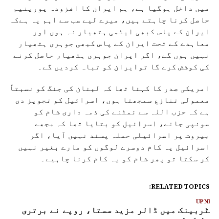
میں داخل ہوگیا ہے، ہم ایران کا افزودہ یورینیم
حاصل کرنا چاہتے ہیں، میرے لیے سب سے اہم یہ ہےکہ
ایران کے پاس کبھی ایٹمی ہتھیار نہ ہوں اور
معاہدے کے تحت ایران کے پاس کبھی جوہری ہتھیار
نہیں ہوں گے، اگر ایران جوہری ہتھیار حاصل کرنے
کی کوشش کرے گا توایران کو تباہ کردیں گے۔
امریکی صدر کا کہنا تھا کہ لبنان کی جنگ کو نسبتاً
معمولی تنازع سمجھتا ہوں، اسرائیل کو تجویز دی
ہے کہ حزب اللہ سے نمٹنے کی ذمہ داری شام کو
سونپی جائے، اسرائیل کو بتایا تھا کہ مجھے
بیروت پر اسرائیلی حملہ پسند نہیں آیا، اگر
اسرائیل یہ کام دوسرے لوگوں کو مارے بغیر نہیں
کر سکتا تو پھر شام کو یہ کام کرنا چاہیے۔
RELATED TOPICS:
UP NEX
نٹربینک میں ڈالر مزید سستا، روپے نے برتری