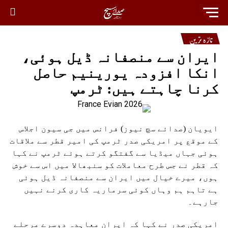
تازہ ترین
ایران سے منصفانہ ڈیل ہوئی،
انکا افزودہ یورینیم حاصل
کرنا چاہتے ہیں: ٹرمپ
ایویان (صدائے سچ نیوز) فرانس میں جی سیون اجلاس
کے موقع پر امریکی صدر ٹرمپ کی امیر قطر سے ملاقات
ہوئی جہاں میڈیا سے گفتگو کرتے ہوئے ٹرمپ نے کہا
کہ قطر نے جس طرح معاملات کو سنبھالا میں اس سے خوش
ہوں، میرے خیال میں ایران سے منصفانہ ڈیل ہوئی
ہے تاہم ہم وہاں کوئی سرماریہ کاری کرنے نہیں
جارہے۔
امریکی صدر نے کہا کہ ایران معاہدہ دوسرے مرحلے