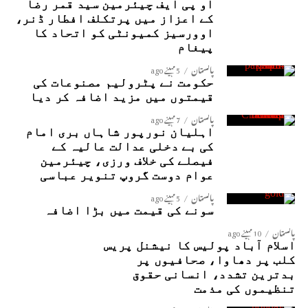
او پی ایف چیئرمین سید قمر رضا
کے اعزاز میں پرتکلف افطار ڈنر،
اوورسیز کمیونٹی کو اتحاد کا
پیغام
پاکستان
5 مہینے ago
حکومت نے پٹرولیم مصنوعات کی
قیمتوں میں مزید اضافہ کر دیا
پاکستان
7 مہینے ago
اہلیان نورپور شاہاں بری امام
کی بے دخلی عدالت عالیہ کے
فیصلے کی خلاف ورزی، چیئرمین
عوام دوست گروپ تنویر عباسی
پاکستان
5 مہینے ago
سونے کی قیمت میں بڑا اضافہ
پاکستان
10 مہینے ago
اسلام آباد پولیس کا نیشنل پریس
کلب پر دھاوا، صحافیوں پر
بدترین تشدد، انسانی حقوق
تنظیموں کی مذمت