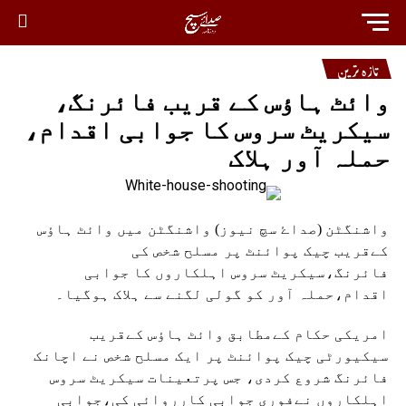
تازہ ترین
وائٹ ہاؤس کے قریب فائرنگ،
سیکریٹ سروس کا جوابی اقدام،
حملہ آور ہلاک
واشنگٹن (صداۓ سچ نیوز) واشنگٹن میں وائٹ ہاؤس
کےقریب چیک پوائنٹ پر مسلح شخص کی
فائرنگ،سیکریٹ سروس اہلکاروں کا جوابی
اقدام،حملہ آور کو گولی لگنے سے ہلاک ہوگیا۔
امریکی حکام کےمطابق وائٹ ہاؤس کےقریب
سیکیورٹی چیک پوائنٹ پر ایک مسلح شخص نے اچانک
فائرنگ شروع کردی، جس پرتعینات سیکریٹ سروس
اہلکاروں نےفوری جوابی کارروائی کی،جوابی