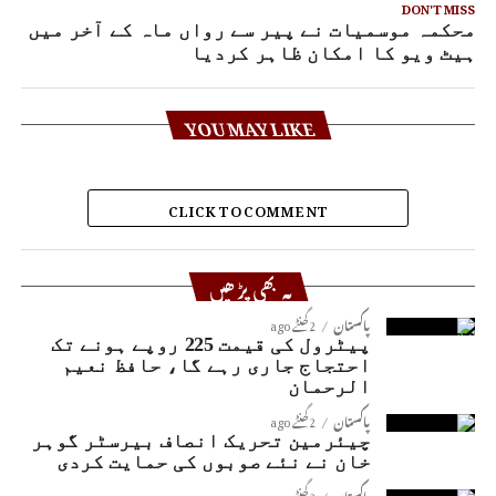
DON'T MISS
محکمہ موسمیات نے پیر سے رواں ماہ کے آخر میں
ہیٹ ویو کا امکان ظاہر کردیا
YOU MAY LIKE
CLICK TO COMMENT
یہ بھی پڑھیں
پاکستان
2 گھنٹے ago
پیٹرول کی قیمت 225 روپے ہونے تک
احتجاج جاری رہے گا، حافظ نعیم
الرحمان
پاکستان
2 گھنٹے ago
چیئرمین تحریک انصاف بیرسٹر گوہر
خان نے نئے صوبوں کی حمایت کردی
پاکستان
2 گھنٹے ago