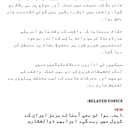
فائرنگ کے نتیجے میں حملہ آور موقع پر ہی ہلاک ہو
گیا۔ واقعے میں ایک راہگیر بھی گولی لگنے سے جاں
بحق ہوا۔
حکام نےبتایا کہ واقعے کے وقت سابق امریکی
صدرڈونلڈ ٹرمپ وائٹ ہاؤس کے اندر موجود
تھےجنہیں فوری طور پر محفوظ مقام پر منتقل کر
دیا گیا۔
سیکیورٹی اداروں نےعلاقےکوگھیرےمیں
لےکرتحقیقات شروع کر دی ہیں جبکہ واقعے کی
نوعیت اور محرکات جاننے کے لیے مختلف پہلوؤں سے
تفتیش جاری ہے۔
RELATED TOPICS:
UP NEX
عاہدہ ہوا تو بھی آبنائے ہرمز ایران کے
نٹرول میں رہے گی، ابراہیم ذوالفقاری