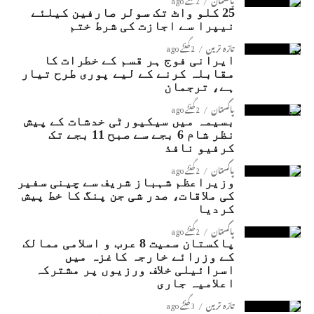
25 کلو واٹ تک سولر صارفین کیلئے
نیپرا سے اجازت کی شرط ختم
تازہ ترین
2 گھنٹے ago
ایرانی فوج ہر قسم کے خطرات کا
مقابلہ کرنے کے لیے پوری طرح تیار
ہے، ترجمان
پاکستان
2 گھنٹے ago
بسیمہ میں سیکیورٹی خدشات کے پیش
نظر شام 6 بجے سے صبح 11 بجے تک
کرفیو نافذ
پاکستان
2 گھنٹے ago
وزیراعظم شہباز شریف سے چینی سفیر
کی ملاقات، صدر شی جن پنگ کا خط پیش
کردیا
پاکستان
2 گھنٹے ago
پاکستان سمیت 8 عرب و اسلامی ممالک
کے وزرائے خارجہ کاغزہ میں
اسرائیلی خلاف ورزیوں پر مشترکہ
اعلامیہ جاری
تازہ ترین
3 گھنٹے ago