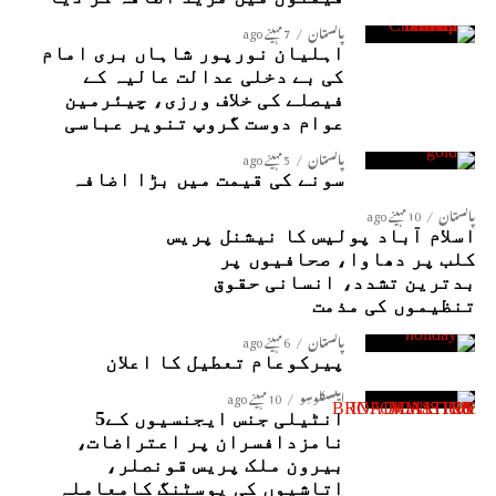
پاکستان
7 مہینے ago
اہلیان نورپور شاہاں بری امام
کی بے دخلی عدالت عالیہ کے
فیصلے کی خلاف ورزی، چیئرمین
عوام دوست گروپ تنویر عباسی
پاکستان
5 مہینے ago
سونے کی قیمت میں بڑا اضافہ
پاکستان
10 مہینے ago
اسلام آباد پولیس کا نیشنل پریس
کلب پر دھاوا، صحافیوں پر
بدترین تشدد، انسانی حقوق
تنظیموں کی مذمت
پاکستان
6 مہینے ago
پیرکوعام تعطیل کا اعلان
ایکسکلوسِو
10 مہینے ago
انٹیلی جنس ایجنسیوں کے5
نامزدافسران پر اعتراضات،
بیرون ملک پریس قونصلر،
اتاشیوں کی پوسٹنگ کامعاملہ