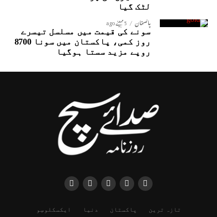
لٹک گیا
پاکستان
5 مہینے ago
سونے کی قیمت میں مسلسل تیسرے
روز کمی، پاکستان میں سونا 8700
روپے مزید سستا ہوگیا
تازہ ترین
پاکستان
دنیا
ایکسکلوسِو