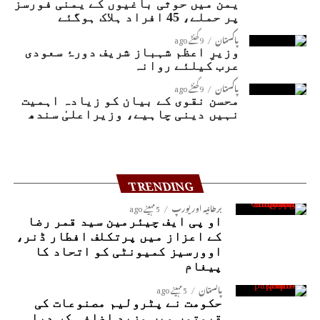
یمن میں حوثی باغیوں کے یمنی فورسز
پر حملے، 45 افراد ہلاک ہوگئے
پاکستان
9 گھنٹے ago
وزیرِ اعظم شہباز شریف دورۂ سعودی
عرب کیلئے روانہ
پاکستان
9 گھنٹے ago
محسن نقوی کے بیان کو زیادہ اہمیت
نہیں دینی چاہیے، وزیراعلیٰ سندھ
TRENDING
برطانیہ اور یورپ
5 مہینے ago
او پی ایف چیئرمین سید قمر رضا
کے اعزاز میں پرتکلف افطار ڈنر،
اوورسیز کمیونٹی کو اتحاد کا
پیغام
پاکستان
5 مہینے ago
حکومت نے پٹرولیم مصنوعات کی
قیمتوں میں مزید اضافہ کر دیا