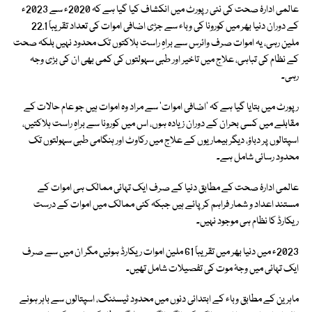
عالمی ادارۂ صحت کی نئی رپورٹ میں انکشاف کیا گیا ہے کہ 2020ء سے 2023ء
کے دوران دنیا بھر میں کورونا کی وباء سے جڑی اضافی اموات کی تعداد تقریباً 22.1
ملین رہی، یہ اموات صرف وائرس سے براہِ راست ہلاکتوں تک محدود نہیں بلکہ صحت
کے نظام کی تباہی، علاج میں تاخیر اور طبی سہولتوں کی کمی بھی ان کی بڑی وجہ
رہی۔
رپورٹ میں بتایا گیا ہے کہ ’اضافی اموات‘ سے مراد وہ اموات ہیں جو عام حالات کے
مقابلے میں کسی بحران کے دوران زیادہ ہوں، اس میں کورونا سے براہِ راست ہلاکتیں،
اسپتالوں پر دباؤ، دیگر بیماریوں کے علاج میں رکاوٹ اور ہنگامی طبی سہولتوں تک
محدود رسائی شامل ہے۔
عالمی ادارۂ صحت کے مطابق دنیا کے صرف ایک تہائی ممالک ہی اموات کے
مستند اعداد و شمار فراہم کر پائے ہیں جبکہ کئی ممالک میں اموات کے درست
ریکارڈ کا نظام ہی موجود نہیں۔
2023ء میں دنیا بھر میں تقریباً 61 ملین اموات ریکارڈ ہوئیں مگر ان میں سے صرف
ایک تہائی میں وجۂ موت کی تفصیلات شامل تھیں۔
ماہرین کے مطابق وباء کے ابتدائی دنوں میں محدود ٹیسٹنگ، اسپتالوں سے باہر ہونے