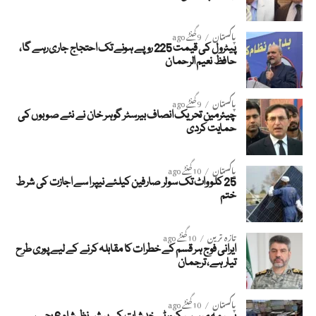
پاکستان
9 گھنٹے ago
پیٹرول کی قیمت 225 روپے ہونے تک احتجاج جاری رہے گا،
حافظ نعیم الرحمان
پاکستان
9 گھنٹے ago
چیئرمین تحریک انصاف بیرسٹر گوہر خان نے نئے صوبوں کی
حمایت کردی
پاکستان
10 گھنٹے ago
25 کلو واٹ تک سولر صارفین کیلئے نیپرا سے اجازت کی شرط
ختم
تازہ ترین
10 گھنٹے ago
ایرانی فوج ہر قسم کے خطرات کا مقابلہ کرنے کے لیے پوری طرح
تیار ہے، ترجمان
پاکستان
10 گھنٹے ago