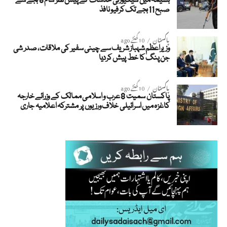
بسیمہ میں سیکیورٹی خدشات کے پیش نظر شام 6 بجے سے
صبح 11 بجے تک کرفیو نافذ
پاکستان
10 گھنٹے ago
وزیراعظم شہباز شریف سے چینی سفیر کی ملاقات، صدر شی
جن پنگ کا خط پیش کردیا
پاکستان
10 گھنٹے ago
پاکستان سمیت 8 عرب و اسلامی ممالک کے وزرائے خارجہ
کاغزہ میں اسرائیلی خلاف ورزیوں پر مشترکہ اعلامیہ جاری