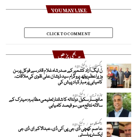
YOU MAY LIKE
CLICK TO COMMENT
یہ بھی پڑھیں
پاکستان
6 گھنٹے ago
ن لیگ آزاد کشمیر کے صدر شاہ غلام قادر سے فوکل پرسن
وزیراعظم یوتھ پروگرام سید ذیشان علی نقوی کی ملاقات،
کامیابی پر مبارکباد پیش کی
تازہ ترین
7 گھنٹے ago
مانچسٹر سکول دولتالہ کا شاندار تعلیمی مظاہرہ: میٹرک کے
سالانہ نتائج میں سو فیصد کامیابی
ایکسکلوسِو
7 گھنٹے ago
عاصم کھچی ڈی جی پی آئی ڈی، عبدالاکبر ای ڈی جی
ایکسٹرپبلسٹی