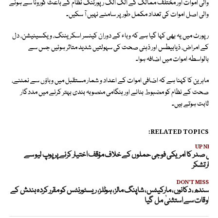
والی اموات اور مختلف ممالک کے الگ الگ رپورٹنگ نظام کے باعث کورونا سے ہونے
والی اصل اموات کی تعداد مکمل طور پر سامنے نہیں آ سکیں۔
رپورٹ میں یہ بھی کہا گیا ہے کہ وباء کے دوران کینسر اسکریننگ، ویکسینیشن، دل
کے امراض، ذیابیطس اور ذہنی صحت کی سہولتیں شدید متاثر ہوئیں جس سے
بالواسطہ اموات میں اضافہ ہوا۔
ماہرین کا کہنا ہے کہ اضافی اموات کے اعداد و شمار مستقبل میں وباؤں سے نمٹنے،
صحت کے نظام کو مضبوط بنانے اور ہنگامی منصوبہ بندی بہتر کرنے میں مددگار
ثابت ہوتے ہیں۔
RELATED TOPICS:
UP NEX
یرانی صدر کا امریکی فوجی حملوں کے خلاف مؤقف اختیار کرنے پرپوپ لیو سے
ظہار تشکر
DON'T MISS
سندھ، دکانوں، مارکیٹس، شاپنگ مالز، ہوٹلز، ریسٹورنٹس کو مقرر کردہ بندش کے
اوقات سے استثنیٰ مل گیا