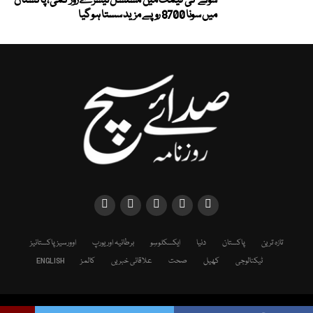
سونے کی قیمت میں مسلسل تیسرے روز کمی، پاکستان
میں سونا 8700 روپے مزید سستا ہوگیا
تازہ ترین
پاکستان
دنیا
ایکسکلوسِو
برطانیہ اور یورپ
اوورسیز پاکستانیز
ٹیکنالوجی
کھیل
صحت
علاقائی خبریں
کالمز
ENGLISH