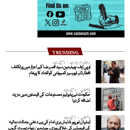
TRENDING
برطانیہ اور یورپ
5 مہینے ago
او پی ایف چیئرمین سید قمر رضا کے اعزاز میں پرتکلف
افطار ڈنر، اوورسیز کمیونٹی کو اتحاد کا پیغام
پاکستان
5 مہینے ago
حکومت نے پٹرولیم مصنوعات کی قیمتوں میں مزید
اضافہ کر دیا
پاکستان
7 مہینے ago
اہلیان نورپور شاہاں بری امام کی بے دخلی عدالت عالیہ
کے فیصلے کی خلاف ورزی، چیئرمین عوام دوست گروپ