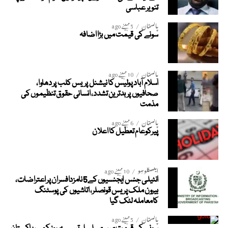
تنویر عباسی
پاکستان
5 مہینے ago
سونے کی قیمت میں بڑا اضافہ
پاکستان
10 مہینے ago
اسلام آباد پولیس کا نیشنل پریس کلب پر دھاوا،
صحافیوں پر بدترین تشدد، انسانی حقوق تنظیموں کی
مذمت
پاکستان
6 مہینے ago
پیرکوعام تعطیل کا اعلان
ایکسکلوسِو
10 مہینے ago
انٹیلی جنس ایجنسیوں کے5 نامزدافسران پر اعتراضات،
بیرون ملک پریس قونصلر، اتاشیوں کی پوسٹنگ
کامعاملہ لٹک گیا
پاکستان
5 مہینے ago