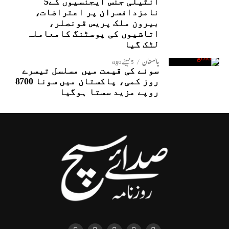
انٹیلی جنس ایجنسیوں کے5
نامزدافسران پر اعتراضات،
بیرون ملک پریس قونصلر،
اتاشیوں کی پوسٹنگ کامعاملہ
لٹک گیا
پاکستان
5 مہینے ago
سونے کی قیمت میں مسلسل تیسرے
روز کمی، پاکستان میں سونا 8700
روپے مزید سستا ہوگیا