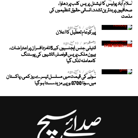
اسلام آباد پولیس کا نیشنل پریس کلب پر دھاوا،
صحافیوں پر بدترین تشدد، انسانی حقوق تنظیموں کی
مذمت
پاکستان
6 مہینے ago
پیرکوعام تعطیل کا اعلان
ایکسکلوسِو
10 مہینے ago
انٹیلی جنس ایجنسیوں کے5 نامزدافسران پر اعتراضات،
بیرون ملک پریس قونصلر، اتاشیوں کی پوسٹنگ
کامعاملہ لٹک گیا
پاکستان
5 مہینے ago
سونے کی قیمت میں مسلسل تیسرے روز کمی، پاکستان
میں سونا 8700 روپے مزید سستا ہوگیا