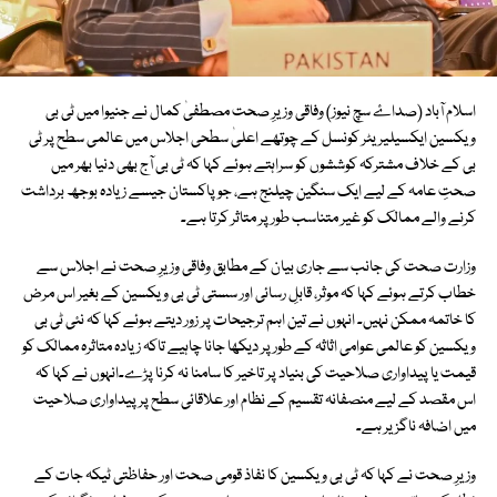
اسلام آباد (صداۓ سچ نیوز) وفاقی وزیرِ صحت مصطفیٰ کمال نے جنیوا میں ٹی بی
ویکسین ایکسیلیریٹر کونسل کے چوتھے اعلیٰ سطحی اجلاس میں عالمی سطح پر ٹی
بی کے خلاف مشترکہ کوششوں کو سراہتے ہوئے کہا کہ ٹی بی آج بھی دنیا بھر میں
صحتِ عامہ کے لیے ایک سنگین چیلنج ہے، جو پاکستان جیسے زیادہ بوجھ برداشت
کرنے والے ممالک کو غیر متناسب طور پر متاثر کرتا ہے۔
وزارت صحت کی جانب سے جاری بیان کے مطابق وفاقی وزیرِ صحت نے اجلاس سے
خطاب کرتے ہوئے کہا کہ موثر، قابلِ رسائی اور سستی ٹی بی ویکسین کے بغیر اس مرض
کا خاتمہ ممکن نہیں۔ انہوں نے تین اہم ترجیحات پر زور دیتے ہوئے کہا کہ نئی ٹی بی
ویکسین کو عالمی عوامی اثاثہ کے طور پر دیکھا جانا چاہیے تاکہ زیادہ متاثرہ ممالک کو
قیمت یا پیداواری صلاحیت کی بنیاد پر تاخیر کا سامنا نہ کرنا پڑے۔انہوں نے کہا کہ
اس مقصد کے لیے منصفانہ تقسیم کے نظام اور علاقائی سطح پر پیداواری صلاحیت
میں اضافہ ناگزیر ہے۔
وزیرِ صحت نے کہا کہ ٹی بی ویکسین کا نفاذ قومی صحت اور حفاظتی ٹیکہ جات کے