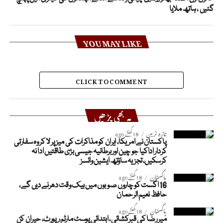
گئیں ، ہاتھ ملایا
YOU MAY LIKE
CLICK TO COMMENT
یہ بھی پڑھیں
تازہ ترین
18 گھنٹے ago
پاکستان نے امریکا، ایران کو مذاکرات کی میز پر لا کر وہ سفارتی
کردار اداکیا جو چین اور برطانیہ جیسی بڑی طاقتیں ادا نہ
کرسکیں، تجزیہ ساؤتھ ایشین وائسز
پاکستان
18 گھنٹے ago
16 اگست کو چاروں صوبوں میں بیک وقت دھرنے دیں گے،
حافظ نعیم الرحمان
پاکستان
18 گھنٹے ago
میر رضا کی قبرکشائی، ابتدائی پوسٹ مارٹم رپورٹ، حیران کن