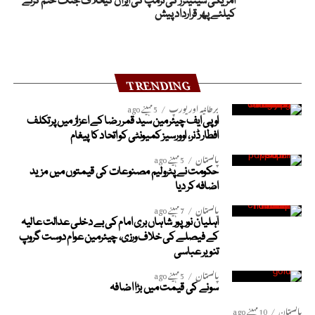
امریکی سینیٹرز کی ٹرمپ کی ایران کیخلاف جنگ ختم کرنے
کیلئے پھر قرارداد پیش
TRENDING
برطانیہ اور یورپ
5 مہینے ago
او پی ایف چیئرمین سید قمر رضا کے اعزاز میں پرتکلف
افطار ڈنر، اوورسیز کمیونٹی کو اتحاد کا پیغام
پاکستان
5 مہینے ago
حکومت نے پٹرولیم مصنوعات کی قیمتوں میں مزید
اضافہ کر دیا
پاکستان
7 مہینے ago
اہلیان نورپور شاہاں بری امام کی بے دخلی عدالت عالیہ
کے فیصلے کی خلاف ورزی، چیئرمین عوام دوست گروپ
تنویر عباسی
پاکستان
5 مہینے ago
سونے کی قیمت میں بڑا اضافہ
پاکستان
10 مہینے ago