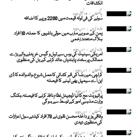
انکشافات
پاکستان
18 گھنٹے ago
سونے کی فی تولہ قیمت میں 2200 روپے کا اضافہ
تازہ ترین
1 دن ago
یمن کے صوبے مارب میں حوثی باغیوں کا حملہ، 10 افراد
ہلاک متعدد زخمی
تازہ ترین
1 دن ago
امریکی سینیٹ کی روس سے تیل و گیس خریدنے والے بڑے
ممالک پر سخت پابندیاں عائد کرنے کے بل کی منظوری
پاکستان
1 دن ago
کراچی، میر رضا کی قبر کشائی کاعمل شروع، والد والدہ کا ڈی
این اے سیمپل بھی لینے کا فیصلہ
پاکستان
1 دن ago
پرائیویٹ حج کا نیا ڈیجیٹل نظام نافذ کرنے کا فیصلہ، بکنگ
وزارت مذہبی امور کے توسط سے ہوگی
پاکستان
1 دن ago
وفاقی وزیر داخلہ محسن نقوی نے 78 افراد کیلئے سول اعزازات
کی منظوری دیدی
تازہ ترین
1 دن ago