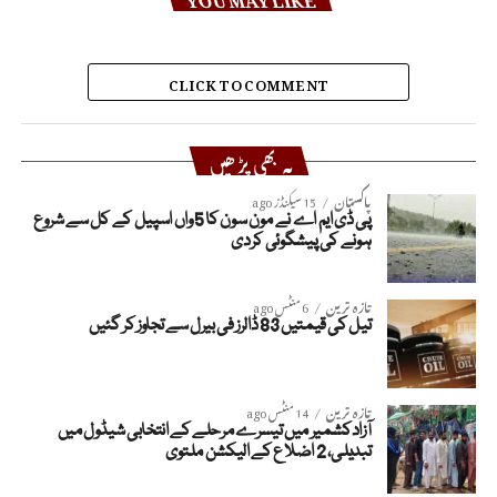
CLICK TO COMMENT
یہ بھی پڑھیں
پاکستان
15 سیکنڈز ago
پی ڈی ایم اے نے مون سون کا 5 واں اسپیل کے کل سے شروع
ہونے کی پیشگوئی کردی
تازہ ترین
6 منٹس ago
تیل کی قیمتیں 83 ڈالرز فی بیرل سے تجاوز کر گئیں
تازہ ترین
14 منٹس ago
آزادکشمیر میں تیسرے مرحلے کے انتخابی شیڈول میں
تبدیلی، 2 اضلاع کے الیکشن ملتوی