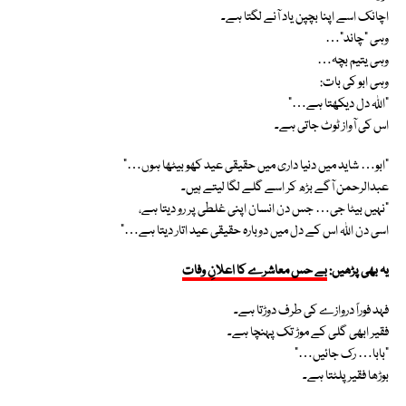
اچانک اسے اپنا بچپن یاد آنے لگتا ہے۔
وہی “چاند”…
وہی یتیم بچہ…
وہی ابو کی بات:
“اللہ دل دیکھتا ہے…”
اس کی آواز ٹوٹ جاتی ہے۔
“ابو… شاید میں دنیا داری میں حقیقی عید کھو بیٹھا ہوں…”
عبدالرحمن آگے بڑھ کر اسے گلے لگا لیتے ہیں۔
“نہیں بیٹا جی… جس دن انسان اپنی غلطی پر رو دیتا ہے،
اسی دن اللہ اس کے دل میں دوبارہ حقیقی عید اتار دیتا ہے…”
یہ بھی پڑھیں:
بے حس معاشرے کا اعلانِ وفات
فہد فوراً دروازے کی طرف دوڑتا ہے۔
فقیر ابھی گلی کے موڑ تک پہنچا ہے۔
“بابا… رک جائیں…”
بوڑھا فقیر پلٹتا ہے۔