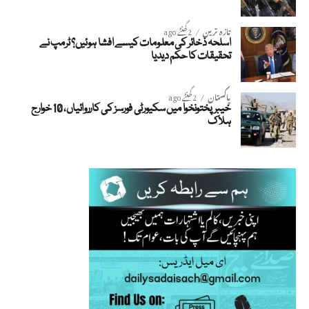
تازہ ترین
2 گھنٹے ago
اسلحہ ذخائر کی معلومات کیسے افشا ہوئیں؟ ٹرمپ نے
تحقیقات کا حکم دیدیا
پاکستان
2 گھنٹے ago
خیبرپختونخوا میں سکیورٹی فورسز کی کارروائیاں، 10 خوارج
ہلاک