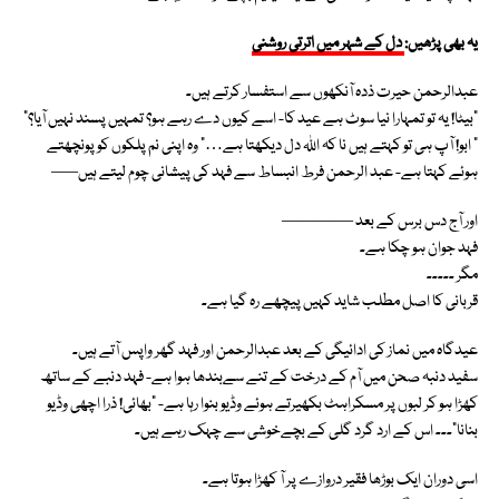
یہ بھی پڑھیں:
دل کے شہر میں اترتی روشنی
عبدالرحمن حیرت ذدہ آنکھوں سے استفسار کرتے ہیں۔
“بیٹا! یہ تو تمہارا نیا سوٹ ہے عید کا- اسے کیوں دے رہے ہو؟ تمہیں پسند نہیں آیا؟”
“ ابو! آپ ہی تو کہتے ہیں نا کہ اللہ دل دیکھتا ہے…” وہ اپنی نم پلکوں کو پونچھتے
ہوئے کہتا ہے- عبد الرحمن فرط انبساط سے فہد کی پیشانی چوم لیتے ہیں—–
اور آج دس برس کے بعد ————
فہد جوان ہو چکا ہے۔
مگر ۔۔۔۔۔
قربانی کا اصل مطلب شاید کہیں پیچھے رہ گیا ہے۔
عیدگاہ میں نماز کی ادائیگی کے بعد عبدالرحمن اور فہد گھر واپس آتے ہیں۔
سفید دنبہ صحن میں آم کے درخت کے تنے سےبندھا ہوا ہے- فہد دنبے کے ساتھ
کھڑا ہو کر لبوں پر مسکراہٹ بکھیرتے ہوئے وڈیو بنوا رہا ہے- "بھائی! ذرا اچھی وڈیو
بنانا”۔۔۔ اس کے ارد گرد گلی کے بچےخوشی سے چہک رہے ہیں۔
اسی دوران ایک بوڑھا فقیر دروازے پر آ کھڑا ہوتا ہے۔