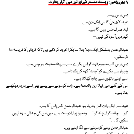
یہ بھی پڑھیں:
ویسٹ منسٹر کے ایوانوں میں اترتی بغاوت
دس برس پہلے ———
عید الاضحیٰ کا ہی ایک دن ہے۔
فہد صرف دس برس کا ہے۔
گھر میں آسودگی نہیں –
عبدالرحمن بمشکل ایک دبلا پتلا سا بکرا خرید کر لاتے ہیں تاکہ قربانی کا فریضہ ادا
کر سکیں-
دس برس کے معصوم فہد کو اس بکرے سے بے پناہ محبت ہو چلی ہے۔
وہ پیار سے بکرے کو “چاند” کہہ کر پکارتا ہے۔
اسے اپنے ہاتھوں سے چارہ کھلاتا ہے۔
اس کے گلے میں نیلا ربن باندھتا ہے۔ رات کو سونے سے پہلے بھی اسے بار بار دیکھنے
جاتا ہے۔
عید سے ایک رات قبل وہ روتا ہوا عبدالرحمن کے پاس آتا ہے۔
“ابو… چاند کو ذبح نہ کرنا… وہ میرا پیارا دوست ہے، میں اس کی جدائی سہہ نہیں
سکوں گا…”
عبدالرحمن بیٹے کو سینے سے لگا لیتے ہیں۔