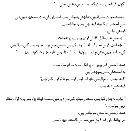
“کچھ قربانیاں انسان کو سونے نہیں دیتیں، بیٹی…”
صائمہ حیرت سے انہیں دیکھتی رہ جاتی ہے۔ اسے ان کی بات سمجھ نہیں آتی ‘
اسی لمحے ان کا بیٹا فہد بھی وہاں آ جاتا ہے
_
قیمتی لباس،
ہاتھ میں نئے ماڈل کا آئی فون، چہرے پر عجلت ،
“ابو! جلدی کریں نماز کے لئے”، وہ ایک ہی سانس میں بولے جا رہا ہے "اس بار قربانی
کی ویڈیو اچھی بننی چاہیے۔ پچھلے سال مزا نہیں آیا، ویوز بہت کم آئے تھے…”
عبدالرحمن کے چہرے پر ایک سایہ سا اتر جاتا ہے۔
وہ آہستگی سے پوچھتے ہیں:
“فہد بیٹے… تم قربانی اللہ کے لیے کرتے ہو یا لوگوں کے لیے؟”
فہد ہنس دیتا ہے۔
“ابو! زمانہ بدل گیا ہے۔ سوشل میڈیا کے اس دور میں سب دکھانا پڑتا ہے ورنہ لوگ متاثر
نہیں ہوتے…”
عبدالرحمن خاموش ہو جاتے ہیں۔
اور اچانک ان کے ذہن میں ماضی کا منظر ابھرتا ہے —