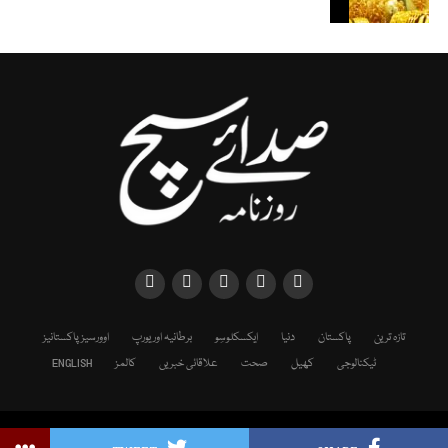
تازہ ترین
پاکستان
دنیا
ایکسکلوسِو
برطانیہ اور یورپ
اوورسیز پاکستانیز
ٹیکنالوجی
کھیل
صحت
علاقائی خبریں
کالمز
ENGLISH
Copyright © 2025 SADAESACH NEWS