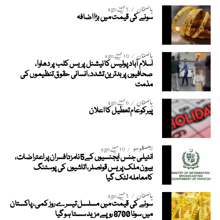
پاکستان
5 مہینے ago
سونے کی قیمت میں بڑا اضافہ
پاکستان
10 مہینے ago
اسلام آباد پولیس کا نیشنل پریس کلب پر دھاوا،
صحافیوں پر بدترین تشدد، انسانی حقوق تنظیموں کی
مذمت
پاکستان
6 مہینے ago
پیرکوعام تعطیل کا اعلان
ایکسکلوسِو
10 مہینے ago
انٹیلی جنس ایجنسیوں کے5 نامزدافسران پر اعتراضات،
بیرون ملک پریس قونصلر، اتاشیوں کی پوسٹنگ
کامعاملہ لٹک گیا
پاکستان
5 مہینے ago
سونے کی قیمت میں مسلسل تیسرے روز کمی، پاکستان
میں سونا 8700 روپے مزید سستا ہوگیا