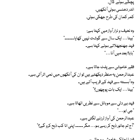
پچکے ہوئے گال،
اندر دھنسی ہوئی آنکھیں،
کمر کمان کی طرح جھکی ہوئی،
وہ نحیف و نزار آواز میں کہتا ہے:
“بیٹا… ایک سال سے گوشت نہیں کھایا۔۔۔۔۔۔”
فہد جھنجھلاتے ہوئے کہتا ہے۔
“بابا! بعد میں آنا…”
فقیر خاموشی سے پلٹ جاتا ہے۔
عبدالرحمن یہ منظر دیکھتے ہیں تو ان کی آنکھوں میں نمی اتر آتی ہے۔
وہ آہستہ سے فہد کے قریب آتے ہیں۔
“بیٹا… ایک بات پوچھوں؟”
فہد بے دلی سے موبائل سے نظریں اٹھاتا ہے۔
“جی ابو…”
عبدالرحمن کی آواز لرزنے لگتی ہے۔
“آج تم جانور ذبح کر رہے ہو… مگر ۔۔۔۔۔ اپنی انا کب ذبح کرو گے؟”
فضا اچانک خاموش ہو جاتی ہے۔