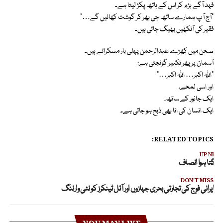
فہد آگے بڑھ کر اس کے ہاتھ پکڑ لیتا ہے۔
“آج آپ ہمارے ساتھ جی بھر کر گوشت کھائیں گے…”
فقیر کی آنکھیں بھیگ جاتی ہیں۔
صحن میں کھڑے عبدالرحمن پہلی بار مسکراتے ہیں۔
آسمان پر پھر تکبیر گونجتی ہے:
“اللہ اکبر… اللہ اکبر…”
اور اسی لمحے،
ایک جانور کے ساتھ،
ایک انسان کی انا بھی ذبح ہو جاتی ہے۔
RELATED TOPICS:
UP NEX
ینگتا ہوا انصاف
DON'T MISS
ایرانی فوج کی تجارتی بحری جہازوں اور آئل ٹینکرز کو نئی وارننگ
YOU MAY LIKE