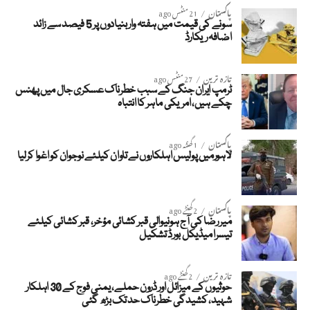
پاکستان
21 منٹس ago
سونے کی قیمت میں ہفتہ وار بنیادوں پر 5 فیصد سے زائد
اضافہ ریکارڈ
تازہ ترین
27 منٹس ago
ٹرمپ ایران جنگ کے سبب خطرناک عسکری جال میں پھنس
چکے ہیں، امریکی ماہر کا انتباہ
پاکستان
1 گھنٹہ ago
لاہورمیں پولیس اہلکاروں نے تاوان کیلئے نوجوان کو اغوا کرلیا
پاکستان
2 گھنٹے ago
میر رضا کی آج ہونیوالی قبر کشائی مؤخر، قبر کشائی کیلئے
تیسرا میڈیکل بورڈ تشکیل
تازہ ترین
2 گھنٹے ago
حوثیوں کے میزائل اور ڈرون حملے، یمنی فوج کے 30 اہلکار
شہید، کشیدگی خطرناک حد تک بڑھ گئی