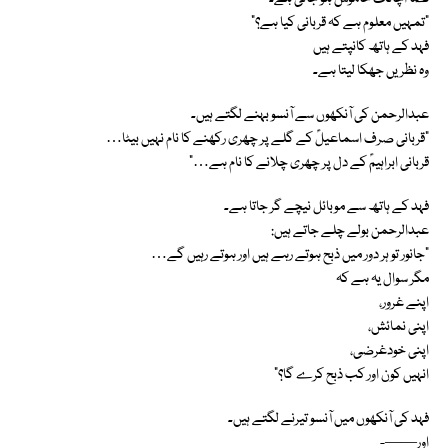
"تمہیں معلوم ہے کہ قربانی کیا ہے؟”
فہد کے ہاتھ کانپتے ہیں
وہ نظر یں جھکا لیتا ہے۔
عبدالرحمن کی آنکھوں سے آنسو بہنے لگتے ہیں۔
“قربانی صرف اسماعیلؑ کے گلے پر چھری رکھنے کا نام نہیں بیٹا…
قربانی ابراہیمؑ کے دل پر چھری چلانے کا نام ہے…”
فہد کے ہاتھ سے موبائل نیچے گر جاتا ہے۔
عبدالرحمن بولے چلے جاتے ہیں:
“جانور تو ہر دور میں ذبح ہوتے رہے ہیں اور ہوتے رہیں گے…
مگر سوال یہ ہے کہ
اپنے غرور،
اپنی نمائش،
اپنی خودغرضی،
انہیں کون اور کب ذبح کرے گا؟”
فہد کی آنکھوں میں آنسو تیرنے لگتے ہیں۔
اور——-