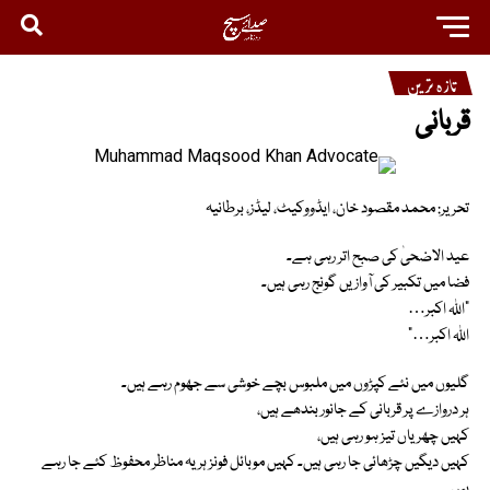
تازہ ترین
قربانی
تحریر: محمد مقصود خان، ایڈووکیٹ، لیڈز، برطانیہ
عید الاضحیٰ کی صبح اتر رہی ہے۔
فضا میں تکبیر کی آوازیں گونج رہی ہیں۔
“اللہ اکبر…
اللہ اکبر…”
گلیوں میں نئے کپڑوں میں ملبوس بچے خوشی سے جھوم رہے ہیں۔
ہر دروازے پر قربانی کے جانور بندھے ہیں،
کہیں چھریاں تیز ہو رہی ہیں،
کہیں دیگیں چڑھائی جا رہی ہیں۔ کہیں موبائل فونز ہر یہ مناظر محفوظ کئے جا رہے
ہیں۔