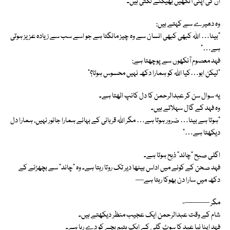
ان کی اپنی آنکھیں بھیگنے لگتی ہیں۔
وہ دھیرے سے کہتے ہیں:
“بیٹا… اللہ کبھی کبھی انسان سے وہ چیز مانگتا ہے جو اسے سب سے زیادہ عزیز ہوتی
ہے…”
فہد معصوم آنکھوں سے پوچھتا ہے:
“لیکن ابو…کیا اللہ کو ہمارا دکھ نہیں محسوس ہوتا؟”
یہ سوال سن کر عبدالرحمن کا دل کانپ اٹھتا ہے۔
وہ فہد کے گال سہلاتے ہیں۔
“ہوتا ہے بیٹا… ضرور ہوتا ہے… مگر اللہ قربانی کے بہانے ہمارا جانور نہیں، ہمارا دل
دیکھتا ہے…”
اگلی صبح “چاند” ذبح ہوتا ہے۔
فہد صحن کے کونے میں اداس بیٹھا دیر تک روتا رہتا ہے۔ وہ "چاند” سے بچھڑنے کے
دکھ میں سارا دن بھوکا رہتا ہے—
مگر ———-
شام کے وقت عبدالرحمن ایک عجیب منظر دیکھتے ہیں۔
فہد اپنا نیا عید کا سوٹ گلی کے ایک یتیم بچے کو دے رہا ہے۔