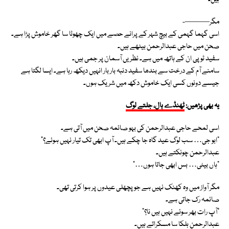
مگر———-
اسی گہما گہمی کے بیچ شہر کے پرانے حصے میں ایک چھوٹا سا گھر خاموش پڑا ہے۔
صحن میں حاجی عبدالرحمن بیٹھے ہیں۔
سفید ٹوپی ان کے ہاتھ میں ہے۔ نظریں آسمان پر جمی ہیں۔
سامنے آم کے درخت سے بندھا سفید دنبہ بار بار انہیں دیکھ رہا ہے۔ ایسا لگتا ہے
جیسے دونوں کسی ایک خاموش دکھ میں شریک ہوں۔
یہ بھی پڑھیں:
ٹھنڈے ہال، جلتے لوگ
اسی لمحے حاجی عبدالرحمن کی بہو صائمہ صحن میں آتی ہے۔
“ابو جی… سب لوگ عید گاہ جا چکے ہیں۔ آپ ابھی تک تیار نہیں ہوئے؟”
عبدالرحمن چونکتے ہیں۔
“ہاں بیٹی… بس ابھی جاتا ہوں…”
مگر آواز میں وہ کھنک نہیں ہے جو پچھلی عیدوں پر ہوا کرتی تھی۔
صائمہ رک جاتی ہے۔
“آپ رات بھر سوئے نہیں ہیں نا؟”
عبدالرحمن ہلکا سا مسکراتے ہیں۔