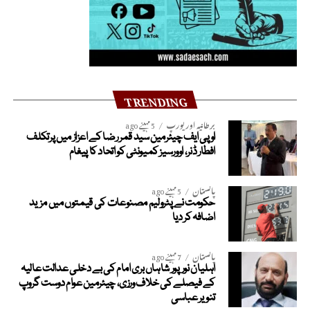
TRENDING
برطانیہ اور یورپ
5 مہینے ago
او پی ایف چیئرمین سید قمر رضا کے اعزاز میں پرتکلف
افطار ڈنر، اوورسیز کمیونٹی کو اتحاد کا پیغام
پاکستان
5 مہینے ago
حکومت نے پٹرولیم مصنوعات کی قیمتوں میں مزید
اضافہ کر دیا
پاکستان
7 مہینے ago
اہلیان نورپور شاہاں بری امام کی بے دخلی عدالت عالیہ
کے فیصلے کی خلاف ورزی، چیئرمین عوام دوست گروپ
تنویر عباسی