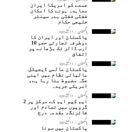
جمعے کو امریکا ایران
معاہدہ ہونے کا امکان
ففٹی ففٹی ہے، سینئر
خلیجی حکام
پاکستان
13 گھنٹے ago
پاکستان اور ایران کا
دوطرفہ تجارتی حجم 10
ارب ڈالر تک بڑھانے پر
اتفاق
پاکستان
13 گھنٹے ago
پاکستان عالمی ڈیجیٹل
مالیاتی نظام میں اپنی
جگہ مضبوط بنا رہا ہے،
امریکی جریدہ
پاکستان
13 گھنٹے ago
ایم کیو ایم کے مرکز پر 2
گروپوں میں تصادم اور
فائرنگ، مقدمہ درج
پاکستان
13 گھنٹے ago
پاکستان میں سونا