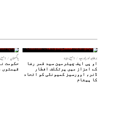
برطانیہ اور یورپ
5 مہینے ago
پاکستان
5 مہینے ago
او پی ایف چیئرمین سید قمر رضا
حکومت نے
کے اعزاز میں پرتکلف افطار
قیمتوں م
ڈنر، اوورسیز کمیونٹی کو اتحاد
کا پیغام