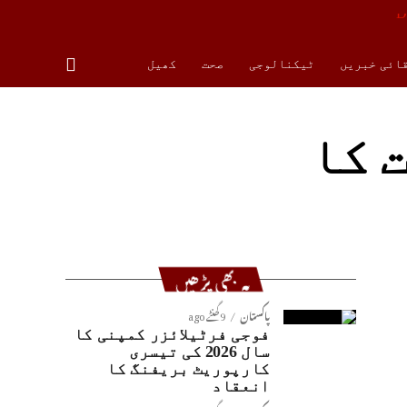
قائی خبریں
ٹیکنالوجی
صحت
کھیل
 کا
یہ بھی پڑھیں
پاکستان
9 گھنٹے ago
فوجی فرٹیلائزر کمپنی کا
سال 2026 کی تیسری
کارپوریٹ بریفنگ کا
انعقاد