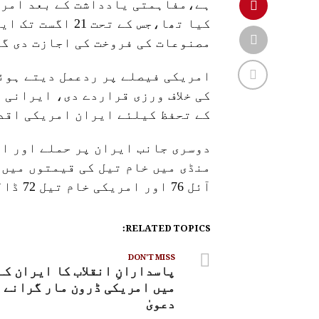
کیا تھا،جس کے ت
مصنوعات کی فروخت کی اجازت دی گئ
امریکی فیصلے پر ردعمل دیتے ہوئ
کی خلاف ورزی قراردے دی، ایرانی 
کے تحفظ کیلئے ایران امریکی اقد
دوسری جانب ایران پر حملے اور ای
منڈی میں خام تیل کی قیمتوں میں
آئل 76 اور امریکی خام تیل 72 ڈالرفی بیرل پر ٹریڈ ہورہا ہے۔
RELATED TOPICS:
DON'T MISS
پاسدارانِ انقلاب کا ایران کے
میں امریکی ڈرون مار گرانے 
دعویٰ