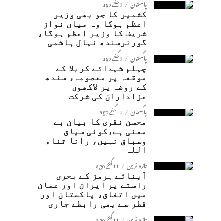
پاکستان
9 گھنٹے ago
کشمیر کا جو بھی وزیر
اعظم ہوگا وہ میاں نواز
شریف کا وزیر اعظم ہوگا،
گورنرسندھ نہال ہاشمی
پاکستان
9 گھنٹے ago
چہلم شہدائے کربلا کے
موقعہ پر معصومہء سندھ
کے روضہ پر لاکھوں
عزاداران کی شرکت
پاکستان
10 گھنٹے ago
محسن نقوی کا بیان بے
معنی ہے،کوئی سیاق
وسباق نہیں، رانا ثناء
اللہ
تازہ ترین
11 گھنٹے ago
آبنائے ہرمز کے بحری
راستے پر ایران اور عمان
میں اتفاق، پاکستان اور
قطر سے بھی رابطے جاری
تازہ ترین
11 گھنٹے ago