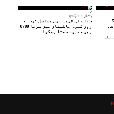
پاکستان
5 مہینے ago
نٹیلی جنس ایجنسیوں کے5
سونے کی قیمت میں مسلسل تیسرے
ت،
روز کمی، پاکستان میں سونا 8700
روپے مزید سستا ہوگیا
املہ