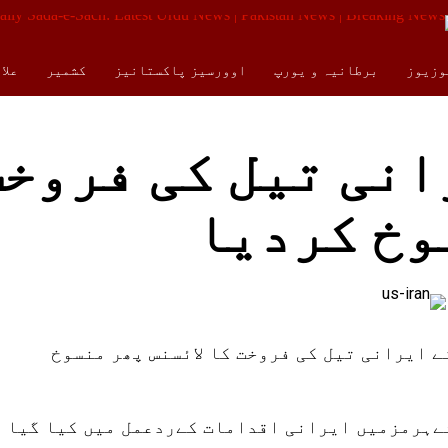
وزیوز
برطانیہ و یورپ
اوورسیز پاکستانیز
کشمیر
علا
کالمز
ENGLISH
انی تیل کی فروخت
وخ کردیا
ے ایرانی تیل کی فروخت کا لائسنس پھر منسوخ
ئےہرمزمیں ایرانی اقدامات کےردعمل میں کیا گیا