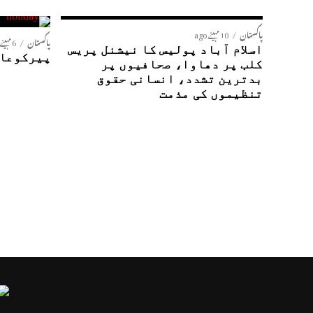
پاکستان
10 مہینے ago
پاکستان
6 مہینے ago
اسلام آباد پولیس کا نیشنل پریس
پیرکوعام
کلب پر دھاوا، صحافیوں پر
بدترین تشدد، انسانی حقوق
تنظیموں کی مذمت