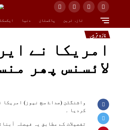
تازہ ترین
پاکستان
دنیا
ایکسکل
تازہ ترین
امریکا نے ایر
لائسنس پھر منس
واشنگٹن (صداۓ سچ نیوز) امریکا ن
کردیا ۔
تفصیلات کے مطابق یہ فیصلہ آبنا