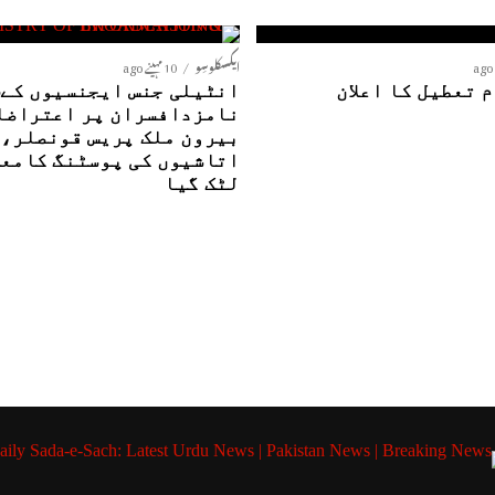
ایکسکلوسِو
10 مہینے ago
 تعطیل کا اعلان
ا
نامزدافسران پر اعتراضا
بیرون ملک پریس قونصلر،
اتاشیوں کی پوسٹنگ کامع
لٹک گیا