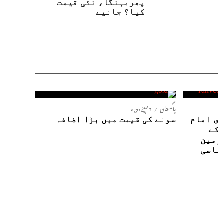
پھرمہنگا، نئی قیمت
کیا؟ جانیے
پاکستان
5 مہینے ago
 امام
سونے کی قیمت میں بڑا اضافہ
کے
مین
اسی