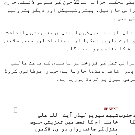
ہے،مفاہمتی یادداشت کے بعد امریکی محکمہ خزانہ نے 22 جون کو عمومی لائسنس جاری
حت 21 اگست تک ایرانی خام تیل، پیٹروکیمیکل اور دیگر پٹرولیم
ی تھی ۔
ے ایران نے امریکی پابندیاں مفاہمتی یادداشت
وزارت خارجہ نےکہا اپنے مفادات اور قومی سلامتی
ام کا مناسب جواب دے گا۔
رانی تیل کی فروخت پر پابندی کے باعث عالمی
 پھر اضافہ دیکھا جارہا ہے،جہاں برطانوی کروڈ
UP NEXT
 جنوب
شہید سپریم لیڈر آیت اللہ علی
کا
خامنہ ای کا نجف میں تعزیتی جلوس
منزل کی جانب رواں دواں، لاکھوں