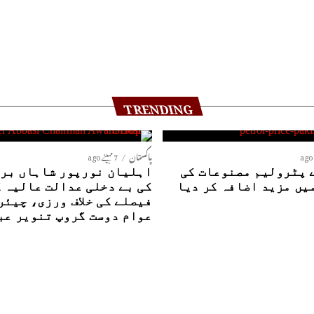
TRENDING
پاکستان
7 مہینے ago
 پٹرولیم مصنوعات کی
اہلیان نورپور شاہاں بری
یں مزید اضافہ کر دیا
کی بے دخلی عدالت عالیہ 
فیصلے کی خلاف ورزی، چیئر
عوام دوست گروپ تنویر عب