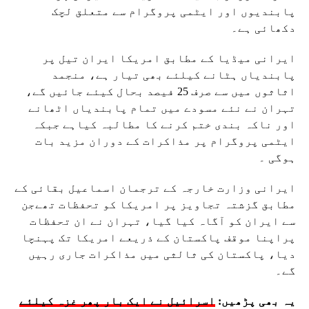
پابندیوں اور ایٹمی پروگرام سے متعلق لچک
دکھائی ہے۔
ایرانی میڈیا کے مطابق امریکا ایران تیل پر
پابندیاں ہٹانے کیلئے بھی تیار ہے، منجمد
اثاثوں میں سے صرف 25 فیصد بحال کیئے جائیں گے،
تہران نے نئے مسودے میں تمام پابندیاں اٹھانے
اور ناکہ بندی ختم کرنے کا مطالبہ کیاہے جبکہ
ایٹمی پروگرام پر مذاکرات کے دوران مزید بات
ہوگی ۔
ایرانی وزارت خارجہ کے ترجمان اسماعیل بقائی کے
مطابق گزشتہ تجاویز پر امریکا کو تحفظات تھےجن
سے ایران کو آگاہ کیا گیا، تہران نے ان تحفظات
پراپنا موقف پاکستان کے ذریعے امریکا تک پہنچا
دیا، پاکستان کی ثالثی میں مذاکرات جاری رہیں
گے۔
یہ بھی پڑھیں:
اسرائیل نے ایک بار پھر غزہ کیلئے