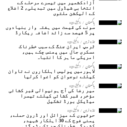
آزادکشمیر میں تیسرے مرحلے کے
انتخابی شیڈول میں تبدیلی، 2 اضلاع
کے الیکشن ملتوی
پاکستان
6 گھنٹے ago
سونے کی قیمت میں ہفتہ وار بنیادوں
پر 5 فیصد سے زائد اضافہ ریکارڈ
تازہ ترین
6 گھنٹے ago
ٹرمپ ایران جنگ کے سبب خطرناک
عسکری جال میں پھنس چکے ہیں،
امریکی ماہر کا انتباہ
پاکستان
7 گھنٹے ago
لاہورمیں پولیس اہلکاروں نے تاوان
کیلئے نوجوان کو اغوا کرلیا
پاکستان
8 گھنٹے ago
میر رضا کی آج ہونیوالی قبر کشائی
مؤخر، قبر کشائی کیلئے تیسرا
میڈیکل بورڈ تشکیل
تازہ ترین
8 گھنٹے ago
حوثیوں کے میزائل اور ڈرون حملے،
یمنی فوج کے 30 اہلکار شہید،
کشیدگی خطرناک حد تک بڑھ گئی