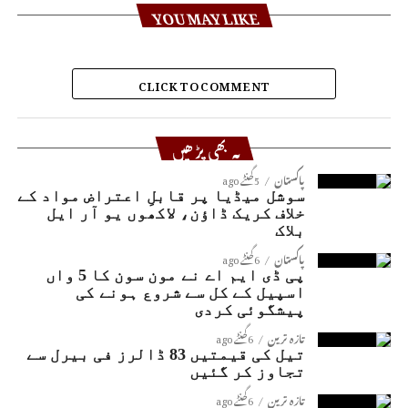
YOU MAY LIKE
CLICK TO COMMENT
یہ بھی پڑھیں
پاکستان
5 گھنٹے ago
سوشل میڈیا پر قابلِ اعتراض مواد کے
خلاف کریک ڈاؤن، لاکھوں یو آر ایل
بلاک
پاکستان
6 گھنٹے ago
پی ڈی ایم اے نے مون سون کا 5 واں
اسپیل کے کل سے شروع ہونے کی
پیشگوئی کردی
تازہ ترین
6 گھنٹے ago
تیل کی قیمتیں 83 ڈالرز فی بیرل سے
تجاوز کر گئیں
تازہ ترین
6 گھنٹے ago