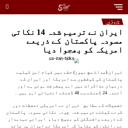
تازہ ترین
ایران نے ترمیم شدہ 14 نکاتی
مسودہ پاکستان کے ذریعے
امریکہ کو بھجوا دیا
تہران (صداۓ سچ نیوز) خطے میں قیام امن کیلیے
پاکستان کی کوششوں سے امریکا اور ایران کے
درمیان مذاکرات میں اہم پیشرفت ہوئی ہے اور
آئندہ 24 گھنٹے سے 48 گھنٹے انتہائی اہم ہیں ۔
تفصیلات کے مطابق تہران نے امریکی تحفظات دور
کرنے کیلئے ترمیم شدہ چودہ نکاتی مسودہ پاکستان
کے ذریعے واشنگٹن کو بھیج دیا، ایرانی عہدیدار
نے رائٹرزکو بتایا کہ امریکا نے ایران پر عائد