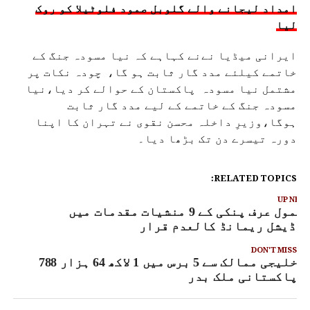
امداد لیجانے والے گلوبل صمود فلوٹیلا کو روک
لیا
ایرانی میڈیا نےنے کہاہے کہ نیا مسودہ جنگ کے
خاتمے کیلئے مدد گار ثابت ہو گا، چودہ نکات پر
مشتمل نیا مسودہ پاکستان کے حوالے کر دیا،نیا
مسودہ جنگ کے خاتمے کے لیے مدد گار ثابت
ہوگا،وزیرِ داخلہ محسن نقوی نے تہران کا اپنا
دورہ تیسرے دن تک بڑھا دیا۔
RELATED TOPICS:
UP NEX
انمول عرف پنکی کے 9 منشیات مقدمات میں
وڈیشل ریمانڈ کالعدم قرار
DON'T MISS
خلیجی ممالک سے 5 برس میں 1 لاکھ 64 ہزار 788
پاکستانی ملک بدر