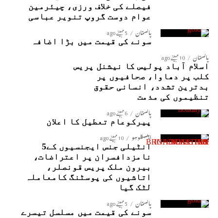
فیصلے کی خلاف ورزی، چیئرمین
عوام دوست گروپ تنویر عباسی
پاکستان
5 مہینے ago
سونے کی قیمت میں بڑا اضافہ
پاکستان
10 مہینے ago
اسلام آباد پولیس کا نیشنل پریس
کلب پر دھاوا، صحافیوں پر
بدترین تشدد، انسانی حقوق
تنظیموں کی مذمت
پاکستان
6 مہینے ago
پیرکوعام تعطیل کا اعلان
ایکسکلوسِو
10 مہینے ago
انٹیلی جنس ایجنسیوں کے5
نامزدافسران پر اعتراضات،
بیرون ملک پریس قونصلر،
اتاشیوں کی پوسٹنگ کامعاملہ
لٹک گیا
پاکستان
5 مہینے ago
سونے کی قیمت میں مسلسل تیسرے