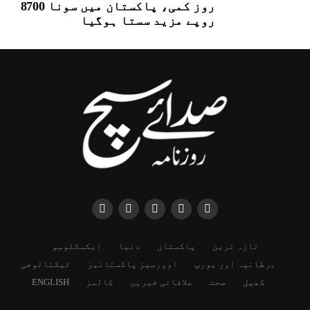
روز کمی، پاکستان میں سونا 8700
روپے مزید سستا ہوگیا
تازہ ترین
پاکستان
دنیا
ایکسکلوسِو
برطانیہ اور یورپ
اوورسیز پاکستانیز
ٹیکنالوجی
کھیل
صحت
علاقائی خبریں
کالمز
ENGLISH