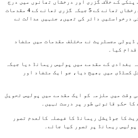
پنکی کے خلاف گزری اور درخشاں تھانوں میں درج
منشیات مقدمات کی سماعت ہوئی، درخشاں تھانے کے 5 جبکہ گزری تھانے کے 4 مقدمات
ی درخواستیں دائر کی تھیں، جنہیں عدالت نے
 ڈیوٹی مجسٹریٹ نے مختلف مقدمات میں متضاد
قدام کیا۔
ہ بغدادی کے مقدمے میں پولیس ریمانڈ دیا جبکہ
 کسٹڈی میں بھیج دیا، جو ایک متضاد اور
ی وقت میں ملزمہ کو ایک مقدمے میں پولیس تحویل
کا حکم قانونی طور پر درست نہیں۔
ریٹ کا جوڈیشل ریمانڈ کا فیصلہ کالعدم تصور