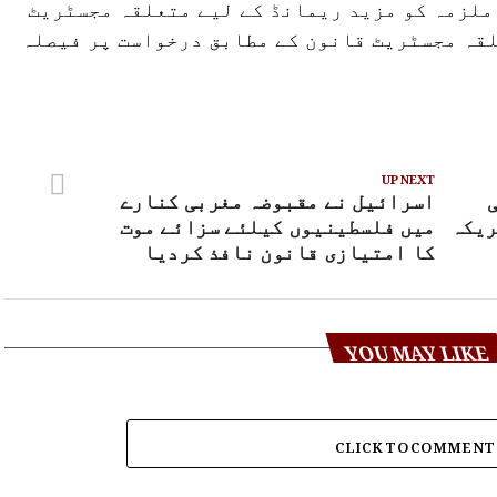
ملزمہ کو مزید ریمانڈ کے لیے متعلقہ مجسٹریٹ
لقہ مجسٹریٹ قانون کے مطابق درخواست پر فیصلہ
UP NEXT
کاتی
اسرائیل نے مقبوضہ مغربی کنارے
ریکہ
میں فلسطینیوں کیلئے سزائے موت
کا امتیازی قانون نافذ کردیا
YOU MAY LIKE
CLICK TO COMMENT