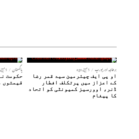
برطانیہ اور یورپ
5 مہینے ago
پاکستان
5 مہینے ago
او پی ایف چیئرمین سید قمر رضا
حکومت نے
کے اعزاز میں پرتکلف افطار
قیمتوں م
ڈنر، اوورسیز کمیونٹی کو اتحاد
کا پیغام