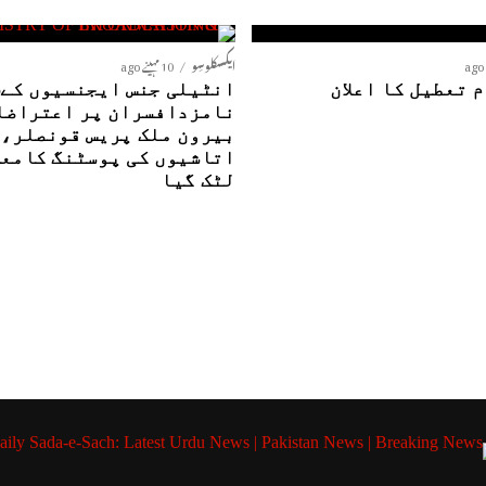
ایکسکلوسِو
10 مہینے ago
 تعطیل کا اعلان
ا
نامزدافسران پر اعتراضا
بیرون ملک پریس قونصلر،
اتاشیوں کی پوسٹنگ کامع
لٹک گیا