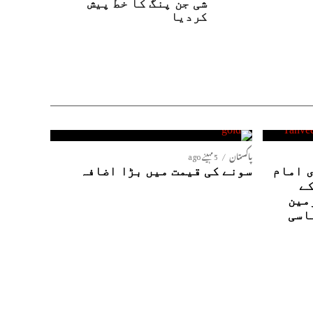
شی جن پنگ کا خط پیش
کردیا
پاکستان
5 مہینے ago
 امام
سونے کی قیمت میں بڑا اضافہ
کے
مین
اسی