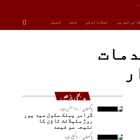
قائی خبریں
ٹیکنالوجی
صحت
کھیل
یات مقدمات
ر
یہ بھی پڑھیں
پاکستان
39 منٹس ago
گرامر پبلک سکول سید پور
روڑ سٹیلائٹ ٹاؤن کا
نتیجہ سو فیصد
پاکستان
9 گھنٹے ago