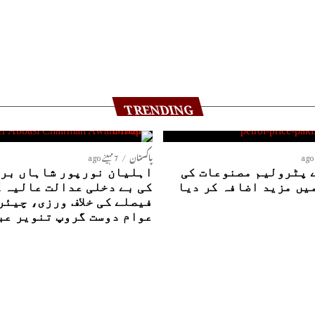
TRENDING
پاکستان
7 مہینے ago
 پٹرولیم مصنوعات کی
اہلیان نورپور شاہاں بری
یں مزید اضافہ کر دیا
کی بے دخلی عدالت عالیہ 
فیصلے کی خلاف ورزی، چیئر
عوام دوست گروپ تنویر عب