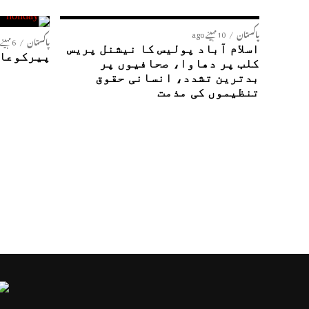
پاکستان
10 مہینے ago
پاکستان
6 مہینے ago
اسلام آباد پولیس کا نیشنل پریس
پیرکوعام
کلب پر دھاوا، صحافیوں پر
بدترین تشدد، انسانی حقوق
تنظیموں کی مذمت