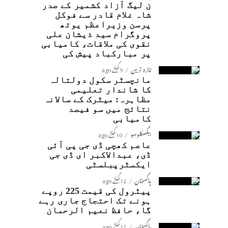
ن لیگ آزاد کشمیر کے صدر
شاہ غلام قادر سے فوکل
پرسن وزیراعظم یوتھ
پروگرام سید ذیشان علی
نقوی کی ملاقات، کامیابی
پر مبارکباد پیش کی
تازہ ترین
9 گھنٹے ago
مانچسٹر سکول دولتالہ
کا شاندار تعلیمی
مظاہرہ: میٹرک کے سالانہ
نتائج میں سو فیصد
کامیابی
ایکسکلوسِو
10 گھنٹے ago
عاصم کھچی ڈی جی پی آئی
ڈی، عبدالاکبر ای ڈی جی
ایکسٹرپبلسٹی
پاکستان
12 گھنٹے ago
پیٹرول کی قیمت 225 روپے
ہونے تک احتجاج جاری رہے
گا، حافظ نعیم الرحمان
پاکستان
12 گھنٹے ago