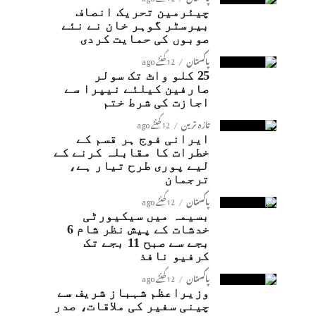
چیئرمین تحریک انصاف
بیرسٹر گوہر خان نے نئے
صوبوں کی حمایت کردی
پاکستان
12 گھنٹے ago
25 کلو واٹ تک سولر
صارفین کیلئے نیپرا سے
اجازت کی شرط ختم
تازہ ترین
12 گھنٹے ago
ایرانی فوج ہر قسم کے
خطرات کا مقابلہ کرنے کے
لیے پوری طرح تیار ہے،
ترجمان
پاکستان
12 گھنٹے ago
بسیمہ میں سیکیورٹی
خدشات کے پیش نظر شام 6
بجے سے صبح 11 بجے تک
کرفیو نافذ
پاکستان
12 گھنٹے ago
وزیراعظم شہباز شریف سے
چینی سفیر کی ملاقات، صدر