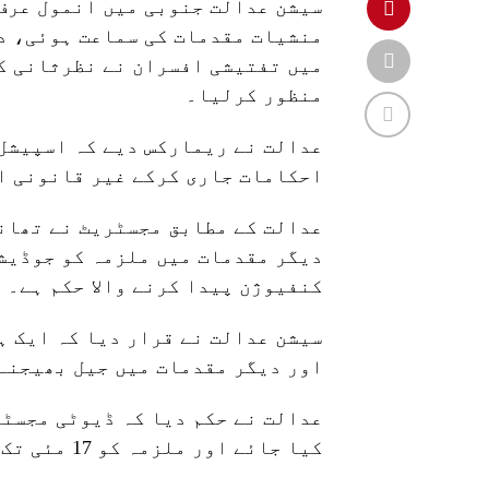
سیشن عدالت جنوبی میں انمول عرف 
میں تفتیشی افسران نے نظرثانی ک
منظور کرلیا۔
عدالت نے ریمارکس دیے کہ اسپیشل
احکامات جاری کرکے غیر قانونی ا
عدالت کے مطابق مجسٹریٹ نے تھان
دیگر مقدمات میں ملزمہ کو جوڈیشل
کنفیوژن پیدا کرنے والا حکم ہے۔
سیشن عدالت نے قرار دیا کہ ایک ہ
اور دیگر مقدمات میں جیل بھیجنے 
عدالت نے حکم دیا کہ ڈیوٹی مجسٹ
کیا جائے اور ملزمہ کو 17 مئی تک پولیس ریمانڈ پر تصور کیا جائے۔