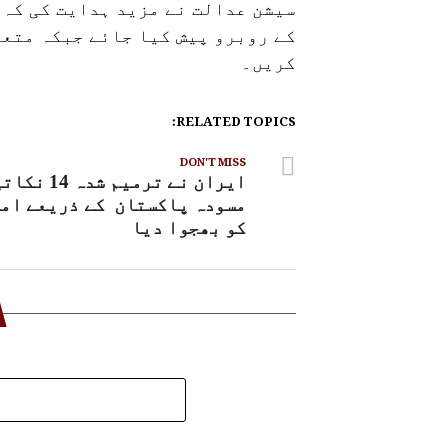
سیشن عدالت نے مزید ہدایت کی کہ 
کے روبرو پیش کیا جائے جبکہ متع
کریں۔
RELATED TOPICS:
DON'T MISS
ایران نے ترمیم شدہ 14 ن
مسودہ پاکستان کے ذریعے ام
کو بھجوا دیا