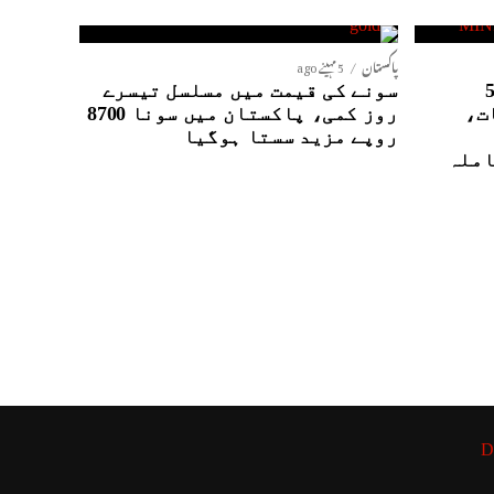
پاکستان
5 مہینے ago
نٹیلی جنس ایجنسیوں کے5
سونے کی قیمت میں مسلسل تیسرے
ت،
روز کمی، پاکستان میں سونا 8700
روپے مزید سستا ہوگیا
املہ