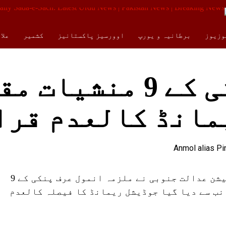
وزیوز
برطانیہ و یورپ
اوورسیز پاکستانیز
کشمیر
علا
کالمز
ENGLISH
انمول عرف پنکی کے 9 منش
مانڈ کالعدم قرا
کراچی (صداۓ سچ نیوز) کراچی کی سیشن عدالت جنوبی نے ملزمہ انمول عرف پنکی کے 9
نب سے دیا گیا جوڈیشل ریمانڈ کا فیصلہ کالعدم