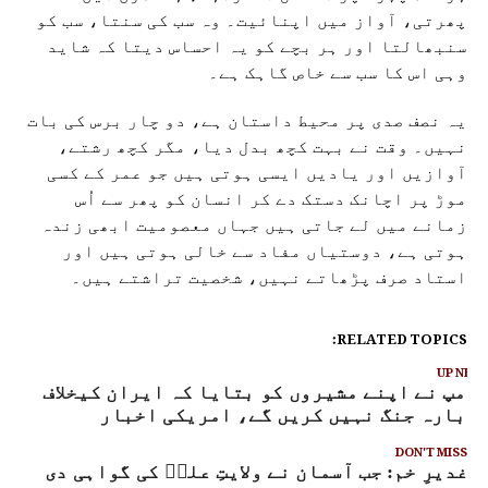
پھرتی، آواز میں اپنائیت۔ وہ سب کی سنتا، سب کو
سنبھالتا اور ہر بچے کو یہ احساس دیتا کہ شاید
وہی اس کا سب سے خاص گاہک ہے۔
یہ نصف صدی پر محیط داستان ہے، دو چار برس کی بات
نہیں۔ وقت نے بہت کچھ بدل دیا، مگر کچھ رشتے،
آوازیں اور یادیں ایسی ہوتی ہیں جو عمر کے کسی
موڑ پر اچانک دستک دے کر انسان کو پھر سے اُس
زمانے میں لے جاتی ہیں جہاں معصومیت ابھی زندہ
ہوتی ہے، دوستیاں مفاد سے خالی ہوتی ہیں اور
استاد صرف پڑھاتے نہیں، شخصیت تراشتے ہیں۔
RELATED TOPICS:
UP NEX
رمپ نے اپنے مشیروں کو بتایا کہ ایران کیخلاف
وبارہ جنگ نہیں کریں گے، امریکی اخبار
DON'T MISS
غدیرِ خم: جب آسمان نے ولایتِ علیؑ کی گواہی دی