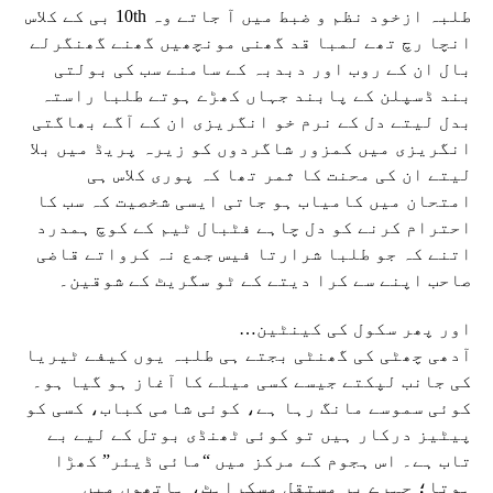
طلبہ ازخود نظم و ضبط میں آ جاتے وہ 10th بی کے کلاس
انچا رچ تھے لمبا قد گھنی مونچھیں گھنے گھنگرلے
بال ان کے روب اور دبدبہ کے سامنے سب کی بولتی
بند ڈسپلن کے پابند جہاں کھڑے ہوتے طلبا راستہ
بدل لیتے دل کے نرم خو انگریزی ان کے آگے بھاگتی
انگریزی میں کمزور شاگردوں کو زیرہ پریڈ میں بلا
لیتے ان کی محنت کا ثمر تھا کہ پوری کلاس ہی
امتحان میں کامیاب ہو جاتی ایسی شخصیت کہ سب کا
احترام کرنے کو دل چاہے فٹبال ٹیم کے کوچ ہمدرد
اتنے کہ جو طلبا شرارتا فیس جمع نہ کرواتے قاضی
صاحب اپنے سے کرا دیتے کے ٹو سگریٹ کے شوقین۔
اور پھر سکول کی کینٹین…
آدھی چھٹی کی گھنٹی بجتے ہی طلبہ یوں کیفے ٹیریا
کی جانب لپکتے جیسے کسی میلے کا آغاز ہو گیا ہو۔
کوئی سموسے مانگ رہا ہے، کوئی شامی کباب، کسی کو
پیٹیز درکار ہیں تو کوئی ٹھنڈی بوتل کے لیے بے
تاب ہے۔ اس ہجوم کے مرکز میں “مائی ڈیئر” کھڑا
ہوتا؛ چہرے پر مستقل مسکراہٹ، ہاتھوں میں