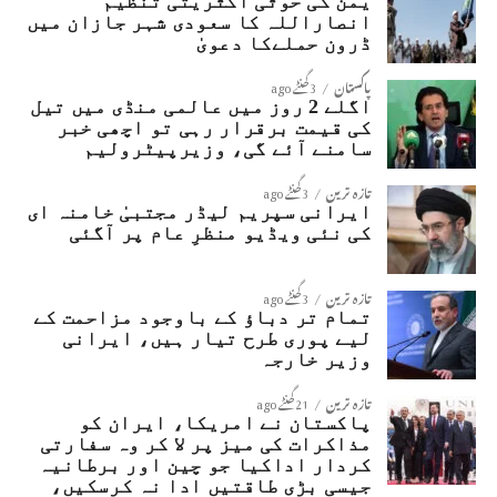
یمن کی حوثی اکثریتی تنظیم
انصاراللہ کا سعودی شہر جازان میں
ڈرون حملےکا دعویٰ
پاکستان
3 گھنٹے ago
اگلے 2 روز میں عالمی منڈی میں تیل
کی قیمت برقرار رہی تو اچھی خبر
سامنے آئے گی، وزیرپیٹرولیم
تازہ ترین
3 گھنٹے ago
ایرانی سپریم لیڈر مجتبیٰ خامنہ ای
کی نئی ویڈیو منظرِ عام پر آگئی
تازہ ترین
3 گھنٹے ago
تمام تر دباؤ کے باوجود مزاحمت کے
لیے پوری طرح تیار ہیں، ایرانی
وزیر خارجہ
تازہ ترین
21 گھنٹے ago
پاکستان نے امریکا، ایران کو
مذاکرات کی میز پر لا کر وہ سفارتی
کردار اداکیا جو چین اور برطانیہ
جیسی بڑی طاقتیں ادا نہ کرسکیں،