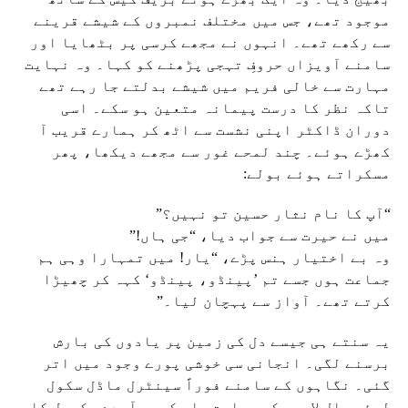
موجود تھے، جس میں مختلف نمبروں کے شیشے قرینے
سے رکھے تھے۔ انہوں نے مجھے کرسی پر بٹھایا اور
سامنے آویزاں حروفِ تہجی پڑھنے کو کہا۔ وہ نہایت
مہارت سے خالی فریم میں شیشے بدلتے جا رہے تھے
تاکہ نظر کا درست پیمانہ متعین ہو سکے۔ اسی
دوران ڈاکٹر اپنی نشست سے اٹھ کر ہمارے قریب آ
کھڑے ہوئے۔ چند لمحے غور سے مجھے دیکھا، پھر
مسکراتے ہوئے بولے:
“آپ کا نام نثار حسین تو نہیں؟”
میں نے حیرت سے جواب دیا، “جی ہاں!”
وہ بے اختیار ہنس پڑے، “یار! میں تمہارا وہی ہم
جماعت ہوں جسے تم ’پینڈو، پینڈو‘ کہہ کر چھیڑا
کرتے تھے۔ آواز سے پہچان لیا۔”
یہ سنتے ہی جیسے دل کی زمین پر یادوں کی بارش
برسنے لگی۔ انجانی سی خوشی پورے وجود میں اتر
گئی۔ نگاہوں کے سامنے فوراً سینٹرل ماڈل سکول
لوئر مال لاہور کی عمارت، اس کے برآمدے، کھیل کا