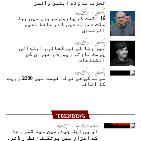
تجزیہ ساؤتھ ایشین وائسز
پاکستان
21 گھنٹے ago
16 اگست کو چاروں صوبوں میں بیک
وقت دھرنے دیں گے، حافظ نعیم
الرحمان
پاکستان
22 گھنٹے ago
میر رضا کی قبرکشائی، ابتدائی
پوسٹ مارٹم رپورٹ، حیران کن
انکشافات
پاکستان
22 گھنٹے ago
سونے کی فی تولہ قیمت میں 2200 روپے
کا اضافہ
TRENDING
برطانیہ اور یورپ
5 مہینے ago
او پی ایف چیئرمین سید قمر رضا
کے اعزاز میں پرتکلف افطار ڈنر،