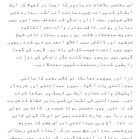
اس مختصر ملاقات نے یادوں کا ایسا در کھولا کہ ایک
ایک کر کے پرانے چہرے سامنے آنے لگے۔ ہمارے کئی
کلاس فیلوز بعد ازاں زندگی کے مختلف میدانوں میں
نمایاں ہوئے۔ ثاقب موٹرز والے نجم الثاقب،
معروف صنعتکار طلحہ بن زبیر، ممتاز تاجر شیخ
جمشید اور ڈاکٹر سید اخلاق امجد سب ذہن کے دریچوں
میں یوں ابھرے جیسے کل کی بات ہو۔ لاہور کی گہما
گہمی میں برسوں بیت گئے، مگر زندگی کی دوڑ نے
رابطوں کے سارے سلسلے کہیں دھندلا دیے۔
ذرا اور پیچھے جھانکا تو کلاس ہفتم کا ساتھی
عبدالحئی یاد آ گیا۔ میں، عبدالحئی اور فرینڈز
آپٹیکل والے حجازی ایک ہی ڈیسک پر بیٹھا کرتے
تھے۔ عبدالحئی کی لکھائی کسی ماہر خطاط کے فن سے
کم نہ تھی۔ یوں محسوس ہوتا جیسے وہ کاغذ پر موتی
پرو رہا ہو۔ چارٹ لکھنے میں تو اس کا کوئی ثانی
نہ تھا۔ آج وہی عبدالحئی امراض چشم کا معروف
پروفیسر ہے، اور سچ یہی ہے کہ استاد کبھی ریٹائر
نہیں ہوتا؛ وہ اپنے شاگردوں کی یادوں میں ہمیشہ