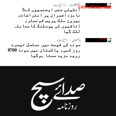
ایکسکلوسِو
10 مہینے ago
انٹیلی جنس ایجنسیوں کے5
نامزدافسران پر اعتراضات،
بیرون ملک پریس قونصلر،
اتاشیوں کی پوسٹنگ کامعاملہ
لٹک گیا
پاکستان
5 مہینے ago
سونے کی قیمت میں مسلسل تیسرے
روز کمی، پاکستان میں سونا 8700
روپے مزید سستا ہوگیا