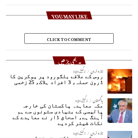
YOU MAY LIKE
CLICK TO COMMENT
یہ بھی پڑھیں
تازہ ترین
2 گھنٹے ago
روس کے علاقے بلگورود پر یوکرین کا
ڈرون حملہ، 3 افراد ہلاک، 25 زخمی
پاکستان
2 گھنٹے ago
مکہ معاہدہ پاکستان کی خارجہ
پالیسی کے بنیادی ستونوں سے ہم
آہنگ ہے، اسحاق ڈار نے معاہدے کے
نکات شیئر کردیے
تازہ ترین
3 گھنٹے ago