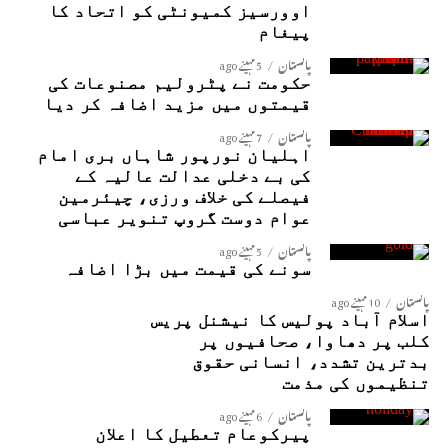
اوورسیز کمیونٹی کو اتحاد کا
پیغام
پاکستان
5 مہینے ago
حکومت نے پٹرولیم مصنوعات کی
قیمتوں میں مزید اضافہ کر دیا
پاکستان
7 مہینے ago
اہلیان نورپور شاہاں بری امام
کی بے دخلی عدالت عالیہ کے
فیصلے کی خلاف ورزی، چیئرمین
عوام دوست گروپ تنویر عباسی
پاکستان
5 مہینے ago
سونے کی قیمت میں بڑا اضافہ
پاکستان
10 مہینے ago
اسلام آباد پولیس کا نیشنل پریس
کلب پر دھاوا، صحافیوں پر
بدترین تشدد، انسانی حقوق
تنظیموں کی مذمت
پاکستان
6 مہینے ago
پیرکوعام تعطیل کا اعلان