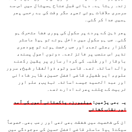
زندہ رہتا ہے۔ دہائی قبل جناح ہسپتال میں اس سے
سرسری ملاقات ہوئی تھی، مگر وقت کی بے رحمی پھر
ہمیں جدا کر گئی۔
پھر ذہن کے پردے پر سکول کی پوری فضا متحرک ہو
گئی۔ جب ہم سکول میں داخل ہوئے تو ہیڈ ماسٹر
گلزار بھٹی تھے، اور جب رخصت ہوئے تو چودھری
نذیر اس منصب پر فائز تھے۔ دونوں اصول پسند،
باوقار اور طلبہ کی کردار سازی پر یقین رکھنے
والے اساتذہ تھے۔ قاسم وٹو، ذوالفقار شیخ، سرور
علوی، ایم طفیل، قاضی افضل حسین، طاہر شادانی
اور عبد الحمید جیسے اساتذہ تہذیب، علم اور
تربیت کے چلتے پھرتے ادارے تھے۔
یہ بھی پڑھیں:
میلبورن، پاکستانی آموں کی آمد
اور نقاب کشائی
ان کی شخصیت میں شفقت بھی تھی اور رعب بھی۔خصوصاً
سیکنڈ ہیڈ ماسٹر قاضی افضل حسین کی موجودگی میں