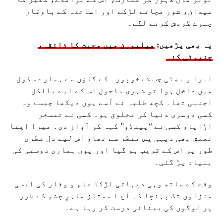
میدان، شور مچاتے لڑکے اور اساتذہ کے باوقار
چہرے گردش کرنے لگے۔
یہ بھی پڑھیں:
میلبورن میں محبت کا ذائقہ،
چنیوٹی کنہ
ابرا ر بھٹی جب شیخوپورہ کے گاؤں سے ہمارے سکول
میں داخل ہوا تو شہری ماحول اس کے لیے بالکل
اجنبی تھا۔ کچھ طلبہ نے اُسے یوں دیکھا جیسے وہ
کسی دوسری دنیا کی مخلوق ہو۔ کسی نے تمسخر
اڑایا، کسی نے “پینڈو” کہہ کر آواز دی۔ میرا اپنا
تعلق بھی دیہی پس منظر سے تھا، اس لیے دل فطری
طور پر اس کے قریب ہو گیا اور یوں ہماری دوستی کی
بنیاد پڑ گئی۔
وقت کے ساتھ وہی دیہاتی لڑکا علم و وقار کی ایسی
منزلوں تک پہنچا کہ آج ا ممتاز ماہرِ چشم کے طور
پر لوگوں کی بینائی درست کر رہا ہے۔