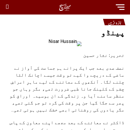
تازہ ترین
پینڈو
تحریر: نثار حسین
نصف صدی بعد جب ایک پرانے ہم جماعت کی آواز نے
ماضی کے دریچے وا کیے تو وقت جیسے اچانک الٹا
چلنے لگا۔ آنکھوں کے معائنے کے لیے ماہرِ امراضِ
چشم کے کلینک جانا طبی ضرورت تھی، مگر وہاں جو
منظر سامنے آیا وہ زندگی کے ان بوسیدہ اوراق کو
پھر سے جگا گیا جن پر وقت کی گرد تو جم گئی تھی،
مگر یادوں کی روشنائی ابھی خشک نہیں ہوئی تھی۔
ڈاکٹر نے معائنے کے بعد مجھے اپنے معاون کے پاس
بھیج دیا۔ وہ ایک بھرے ہوئے بریف کیس کے ساتھ