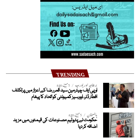
TRENDING
برطانیہ اور یورپ
5 مہینے ago
او پی ایف چیئرمین سید قمر رضا کے اعزاز میں پرتکلف
افطار ڈنر، اوورسیز کمیونٹی کو اتحاد کا پیغام
پاکستان
5 مہینے ago
حکومت نے پٹرولیم مصنوعات کی قیمتوں میں مزید
اضافہ کر دیا