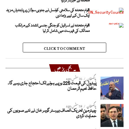
متحدہ نے خبردار کردیا
اقوام متحدہ کی سلامتی کونسل نے جنوبی سوڈان پر پابندیاں مزید
ایک سال کے لیے بڑھا دیں
اقوام متحدہ نے اسرائیل کو جنگی جنسی تشدد کے مرتکب
ممالک کی فہرست میں شامل کر لیا
CLICK TO COMMENT
یہ بھی پڑھیں
پاکستان
36 منٹس ago
پیٹرول کی قیمت 225 روپے ہونے تک احتجاج جاری رہے گا،
حافظ نعیم الرحمان
پاکستان
58 منٹس ago
چیئرمین تحریک انصاف بیرسٹر گوہر خان نے نئے صوبوں کی
حمایت کردی