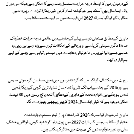
کےدرمیان زمین کا اوسط درجہ حرارت مسلسل بلند رہنےکا امکان ہےجبکہ اس دوران
ایک ایسا سال بھی آسکتا ہے جوگزشتہ تمام گرمی کے ریکارڈ توڑ دے،رپورٹ میں
امکان ظاہرکیاگیا ہےکہ 2027 اس فہرست میں سرفہرست ہو سکتا ہے۔
ماہرین کےمطابق صنعتی دورسےپہلےکےمقابلےمیں عالمی درجہ حرارت خطرناک
حد 1.5 ڈگری سینٹی گریڈ سے اوپرجانے کےامکانات تیزی سےبڑھ رہے ہیں،یہی وہ
حدہےجسےدنیا نےپیرس ماحولیاتی معاہدے میں موسمی تباہی سے بچنے کے لیے
اہم قرار دیا تھا۔
رپورٹ میں انکشاف کیاگیا ہےکہ گزشتہ برسوں میں زمین مسلسل گرم ہوتی جا رہی
ہے اور 2015 کے بعد سےاب تک تقریباً تمام سال شدید ترین گرمی کےریکارڈ میں
شامل ہوچکےہیں،اقوام متحدہ کے ماہرین کےمطابق آئندہ پانچ برسوں میں 86 فیصد
امکان موجود ہےکہ کوئی ایک سال 2024 کوبھی پیچھے چھوڑ دے گا۔
ماہرین نےخبردارکیا ہےکہ 2026 کے اختتام پرال نینو سسٹم دوبارہ شدت
اختیارکرسکتا ہےجس کے اثرات 2027 میں پوری دنیا کو شدید گرمی،طوفانوں، خشک
سالی اور غیر متوقع بارشوں کی صورت میں متاثر کرسکتے ہیں۔