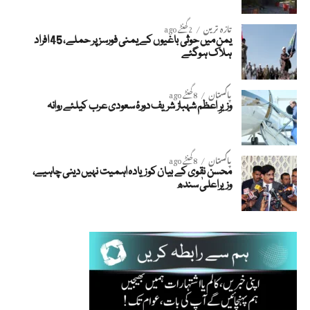
تازہ ترین
2 گھنٹے ago
یمن میں حوثی باغیوں کے یمنی فورسز پر حملے، 45 افراد
ہلاک ہوگئے
پاکستان
8 گھنٹے ago
وزیرِ اعظم شہباز شریف دورۂ سعودی عرب کیلئے روانہ
پاکستان
8 گھنٹے ago
محسن نقوی کے بیان کو زیادہ اہمیت نہیں دینی چاہیے،
وزیراعلیٰ سندھ