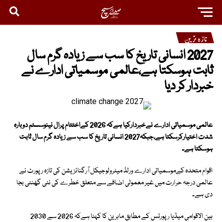
تازہ ترین
2027 انسانی تاریخ کا سب سے زیادہ گرم سال
ثابت ہوسکتا ہے،عالمی موسمیاتی ادارے نے
خبردار کر دیا
عالمی موسمیاتی ادارے نےخبردارکیا ہےکہ 2026 کےاختتام پرال نینوسسٹم دوبارہ
شدت اختیارکرسکتا ہے،جبکہ2027 انسانی تاریخ کا سب سے زیادہ گرم سال ثابت
ہوسکتا ہے۔
اقوام متحدہ کےموسمیاتی ادارے ورلڈ میٹرولوجیکل آرگنائزیشن کی تازہ رپورٹ نے
عالمی درجہ حرارت میں غیر معمولی اضافے سے متعلق خطرے کی نئی گھنٹی بجا
دی ہے۔
بین الاقوامی میڈیا رپورٹس کے مطابق ماہرین کا کہنا ہےکہ 2026 سے 2030