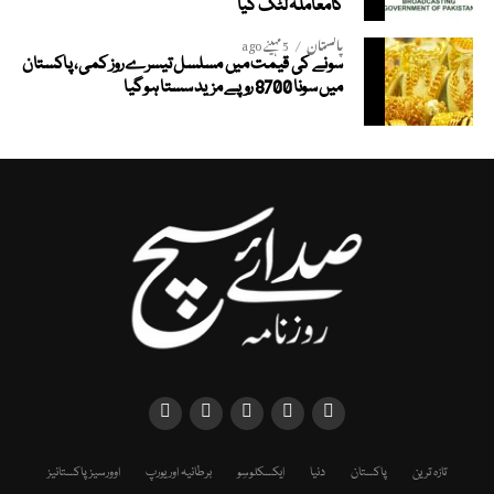
کامعاملہ لٹک گیا
پاکستان
5 مہینے ago
سونے کی قیمت میں مسلسل تیسرے روز کمی، پاکستان
میں سونا 8700 روپے مزید سستا ہوگیا
تازہ ترین
پاکستان
دنیا
ایکسکلوسِو
برطانیہ اور یورپ
اوورسیز پاکستانیز