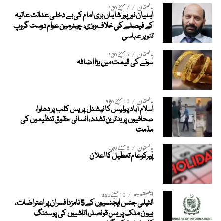
پاکستان
7 مہینے ago
اہلیان نورپور شاہاں بری امام کی بے دخلی عدالت عالیہ
کے فیصلے کی خلاف ورزی، چیئرمین عوام دوست گروپ
تنویر عباسی
پاکستان
5 مہینے ago
سونے کی قیمت میں بڑا اضافہ
پاکستان
10 مہینے ago
اسلام آباد پولیس کا نیشنل پریس کلب پر دھاوا،
صحافیوں پر بدترین تشدد، انسانی حقوق تنظیموں کی
مذمت
پاکستان
6 مہینے ago
پیرکوعام تعطیل کا اعلان
ایکسکلوسِو
10 مہینے ago
انٹیلی جنس ایجنسیوں کے5 نامزدافسران پر اعتراضات،
بیرون ملک پریس قونصلر، اتاشیوں کی پوسٹنگ