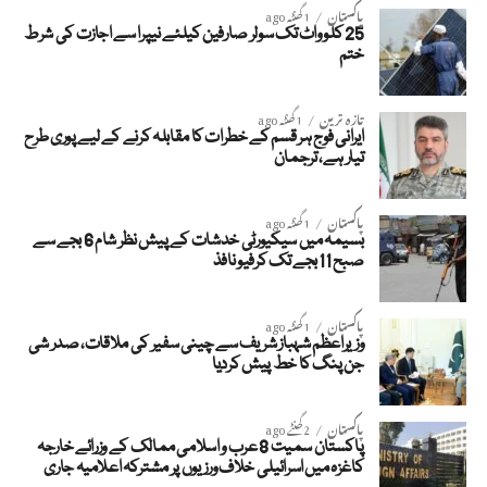
پاکستان
1 گھنٹہ ago
25 کلو واٹ تک سولر صارفین کیلئے نیپرا سے اجازت کی شرط
ختم
تازہ ترین
1 گھنٹہ ago
ایرانی فوج ہر قسم کے خطرات کا مقابلہ کرنے کے لیے پوری طرح
تیار ہے، ترجمان
پاکستان
1 گھنٹہ ago
بسیمہ میں سیکیورٹی خدشات کے پیش نظر شام 6 بجے سے
صبح 11 بجے تک کرفیو نافذ
پاکستان
1 گھنٹہ ago
وزیراعظم شہباز شریف سے چینی سفیر کی ملاقات، صدر شی
جن پنگ کا خط پیش کردیا
پاکستان
2 گھنٹے ago
پاکستان سمیت 8 عرب و اسلامی ممالک کے وزرائے خارجہ
کاغزہ میں اسرائیلی خلاف ورزیوں پر مشترکہ اعلامیہ جاری