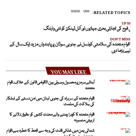
RELATED TOPICS:
WMO
UN
UP NEX
یرانی فوج کی تجارتی بحری جہازوں اور آئل ٹینکرز کو نئی وارننگ
DON'T MISS
اقوام متحدہ کی سلامتی کونسل نے جنوبی سوڈان پر پابندیاں مزید ایک سال کے
لیے بڑھا دیں
YOU MAY LIKE
آبنائے ہرمز پرمحصول وصولی بین الاقوامی قانون کے خلاف، اقوام
متحدہ
اقوام متحدہ کے سربراہ کی جنوبی لبنان میں امن دستے کے اہلکار
کی ہلاکت کی مذمت
اقوام متحدہ کا کچرا چننے والے محنت کشوں کو حقوق دلانے کا
تربیتی منصوبہ
شمالی یمن میں غذائی قلت کی وجہ سے قحط کا خطرہ ہے،اقوام