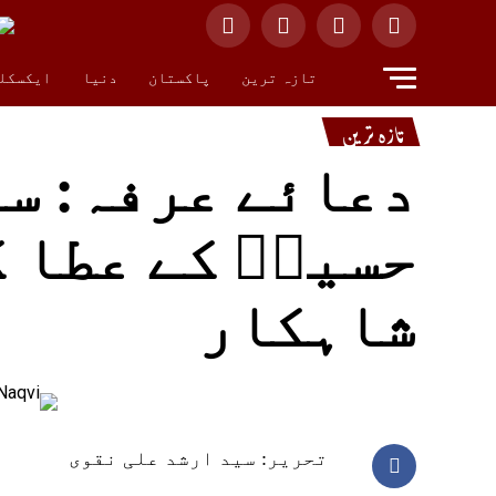
تازہ ترین
پاکستان
دنیا
ایکسکل
تازہ ترین
دعائے عرفہ: س
حسینؑ کے عطا 
شاہکار
تحریر: سید ارشد علی نقوی