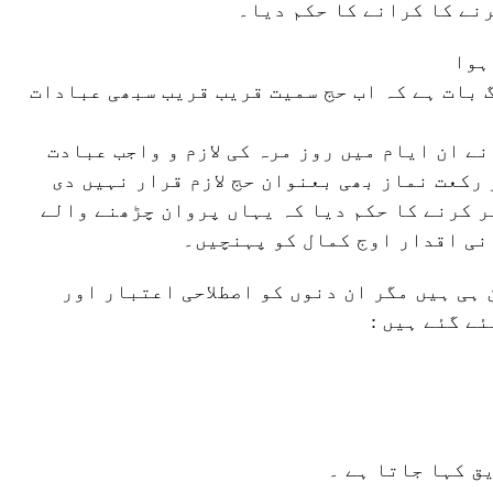
رنے کا کرانے کا حکم دیا۔
ہوا
گ بات ہے کہ اب حج سمیت قریب قریب سبھی عبادات
ے ان ایام میں روز مرہ کی لازم و واجب عبادت
رکعت نماز بھی بعنوان حج لازم قرار نہیں دی
ر کرنے کا حکم دیا کہ یہاں پروان چڑھنے والے
نی اقدار اوج کمال کو پہنچیں۔
ہ حج کے عنوان سے یہ فقط 6 دن ہی ہیں مگر ان دنوں کو اصطلاحی اعتبار اور
ے گئے ہیں :