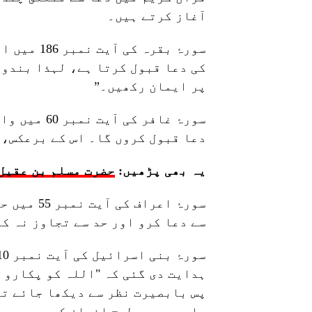
آغاز کرتے ہیں۔
سورۂ بقرہ
کی دعا قبول کرتا ہے، لہذا بندوں
پر ایمان رکھیں۔”
سورۂ غافر 
دعا قبول کروں گا۔ اس کے برعکس، 
یہ بھی پڑھیں:
حضرت مسلم بن عقیل 
سورۂ اعر
سے دعا کرو اور حد سے تجاوز نہ ک
ہدایت دی گئی کہ "اللہ کو پکارو 
پس بابصیرت نظر سے دیکھا جائے تو
ساری ہے جس طرح انسان کے جسم میں