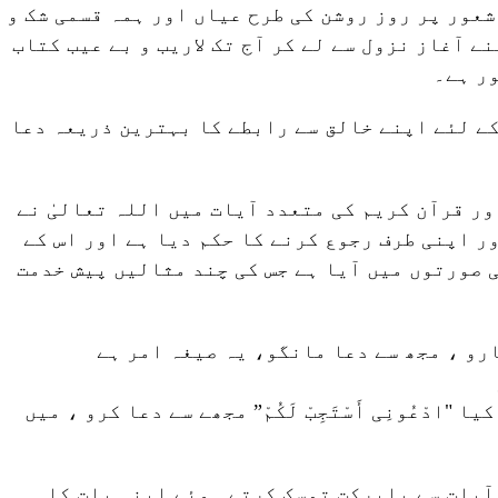
شعور پر روز روشن کی طرح عیاں اور ہمہ قسمی شک و
نے آغاز نزول سے لے کر آج تک لاریب و بے عیب کتاب
ر ہے۔
کے لئے اپنے خالق سے رابطے کا بہترین ذریعہ دعا
ور قرآن کریم کی متعدد آیات میں اللہ تعالیٰ نے
ر اپنی طرف رجوع کرنے کا حکم دیا ہے اور اس کے
 صورتوں میں آیا ہے جس کی چند مثالیں پیش خدمت
پکارو ، مجھ سے دعا مانگو، یہ صیغہ امر ہے
ادْعُونِی أَسْتَجِبْ لَکُمْ” مجھے سے دعا کرو ، میں
آیات سے بابرکت تمسک کرتے ہوئے اپنی بات کا