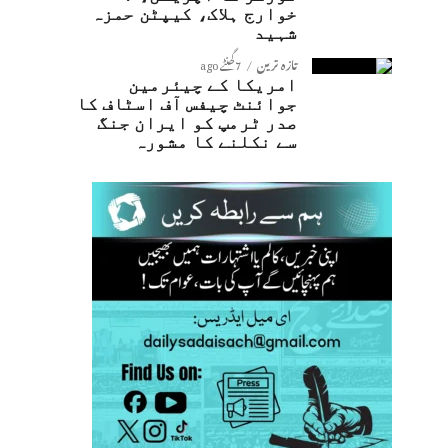
خوارج ہلاک، کیپٹن حمزہ
شہید
تازہ ترین
7 گھنٹے ago
امریکا کے چیئرمین
جوائنٹ چیفس آف اسٹاف کا
صدر ٹرمپ کو ایران جنگ
سے نکلنے کا مشورہ