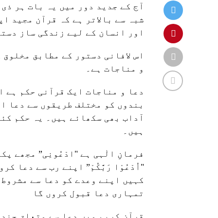
آج کے جدید دور میں یہ بات ہر ذی 
شبہ سے بالاتر ہے کہ قرآن مجید اپ
اور انسان کے لیے زندگی ساز دستو
اس لافانی دستور کے مطابق مخلوق 
و مناجات ہے۔
دعا و مناجات ایک قرآنی حکم ہے ا
بندوں کو مختلف طریقوں سے دعا او
آداب بھی سکھائے ہیں۔ یہ حکم کئی
ہیں۔
فرمانِ الٰہی ہے "ادْعُونِی” مجھے 
"اُدْعُوْا رَبَّکُمْ” اپنے رب سے دعا کرو
کہیں اپنے وعدے کو دعا سے مشروط کیا "
تمہاری دعا قبول کروں گا
قرآن کریم میں دعا سے متعلق چند 