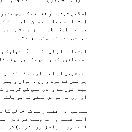
اسلامی تہذیب و ثقافت کے پس منظر
اعتبار سے ماہ رمضان المبارک کی 
میں سے ایک عظیم اعزاز حج ہے جو د
سیاسی اور تربیتی عبادت ہے۔
اجتماعی اس لیے کہ اللّٰہ تبارک و
مسلمانوں کو وادی مکہ پہنچنے کا
معاشرتی اس اعتبار سے کہ خدا وند 
ہر نسل کے مرد و زن ، جواں و پیر 
میدانوں سے وادی منیٰ کی قربان گا
آزاری نہ ہو حق تلفی نہ ہو بلکہ 
سیاسی اس اعتبار سے کہ خالق کائن
اللّٰہ علیہ و آلہ وسلم کو دین اس
لئے سورہ براۃ (سورہ توبہ) کی اب