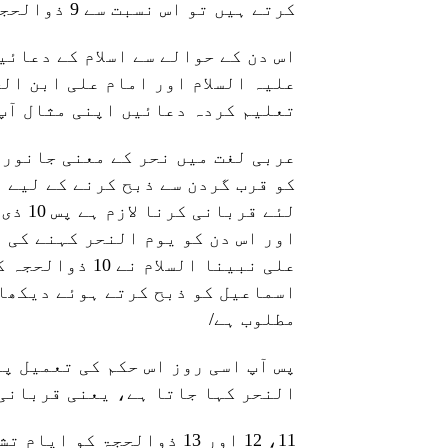
کرتے ہیں تو اس نسبت سے 9 ذوالحجہ کو "یومِ عرفہ” کہا جاتا ہے ۔
اس دن کے حوالے سے اسلام کے دعائ
علیہ السلام اور امام علی ابن الح
تعلیم کردہ دعائیں اپنی مثال آپ 
عربی لغت میں نحر کے معنی جانور 
کو قرب گردن سے ذبح کرنے کے لیے 
لئے قربانی کرنا لازم ہے پس 10 ذی الحجہ کو ’’یوم النحر‘‘ کہا جاتا ہے
اور اس دن کو یوم النحر کہنے کی 
علی نبینا السل
اسماعیل کو ذبح کرتے ہوئے دیکھا 
مطلوب ہے/
النحر کہا جاتا ہے، یعنی قربانی 
11، 12 اور 13 ذوالحجۃ ک