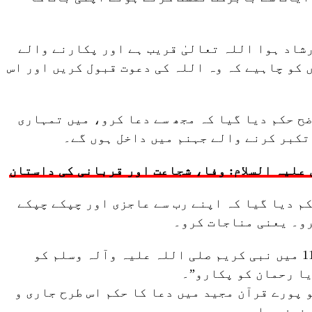
 کی آیت نمبر 186 میں ارشاد ہوا اللہ تعالیٰ قریب ہے اور پکارنے والے
 کو چاہیے کہ وہ اللہ کی دعوت قبول کریں اور اس
کی آیت نمبر 60 میں واضح حکم دیا گیا کہ مجھ سے دعا کرو، میں تمہاری
تکبر کرنے والے جہنم میں داخل ہوں گے۔
علیہ السلام: وفا، شجاعت اور قربانی کی داستان
اف کی آیت نمبر 55 میں حکم دیا گیا کہ اپنے رب سے عاجزی اور چپکے چپکے
رو۔ یعنی مناجات کرو۔
سورۂ بنی اسرائیل کی آیت نمبر 110 میں نبی کریم صلی اللہ علیہ وآلہ وسلم کو
یا رحمان کو پکارو”۔
 پورے قرآن مجید میں دعا کا حکم اس طرح جاری و
 خون رواں ہے۔