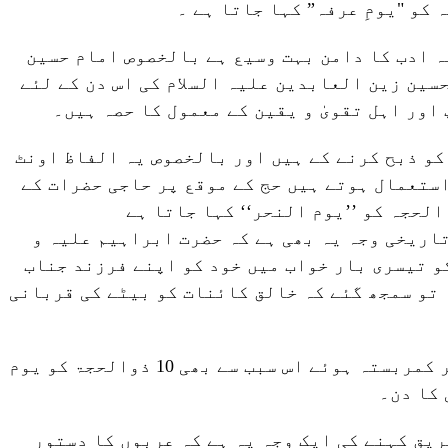
یہ ادب کا دامن بہت وسیع ہے بالخصوص امام حسین
سین زین العابدین علیہ السلام کی اس دن کے لئے
اور اہل تقویٰ و یقین کے معمول کا حصہ ہیں۔
کو ذبح کرنے کے ہیں اور بالخصوص یہ الفاظ اونٹ
استعمال ہوتے ہیں حج کے موقع پر حاجی حضرات کے
تاریخی وجہ یہ بھی ہے کہ حضرت ابراہیم علیہ و
ام نے 10 ذوالحجہ کو تیسری بار خواب میں خود کو اپنے فرزند جناب
تو سمجھ گئے کہ خالق کائنات کو بیٹے کی قربانی
پس آپ اسی روز اس حکم کی تعمیل پر کمربستہ ہوئے اس سبب سے بھی 10 ذوالحجۃ کو یوم
کا دن۔
و ایام تشریق کہنے کی ایک وجہ یہ ہے کہ عربوں کا دستور