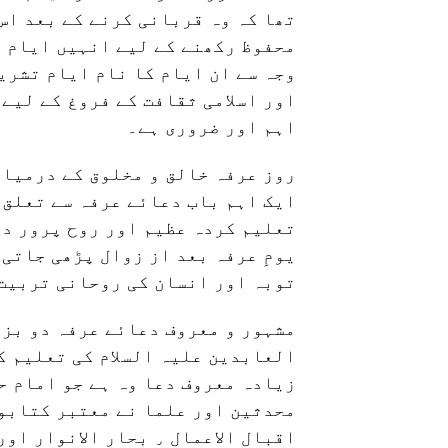
تھا کہ وہ قربانی کرنے کے بعد اس
محفوظ رکھنے کے لیے انہیں ایام م
وجہ سے ان ایام کا نام ایام تشریق
اور اسلامی ثقافت کے فروغ کے لیے
اہم اور ضروری ہے۔
روز عرفہ خالق و مخلوق کے درمیان 
ایک اہم باب دعائے عرفہ سے تعلق 
تعلیم کردہ عظیم اور روح پرور دع
یومِ عرفہ بعد از زوال پڑھی جاتی 
توبہ اور انسان کی روحانی تربیت 
مشہور و معروف دعائے عرفہ دو بزر
العابدین علیہ السلام کی تعلیم ک
زیادہ معروف دعا وہ ہے جو امام حس
محدثین اور علما نے معتبر کتابوں
اقبال الاعمال ٫ بحار الانوار اور مفاتیح الجنان شامل ہیں۔