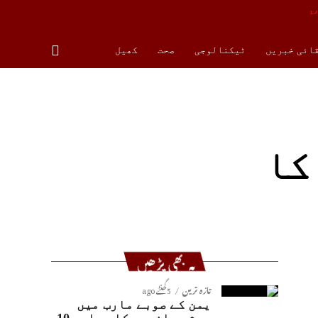
قائی خبریں
ٹیکنالوجی
صحت
کھیل
کا
یہ بھی پڑھیں
تازہ ترین
5 گھنٹے ago
یمن کے صوبے مارب میں