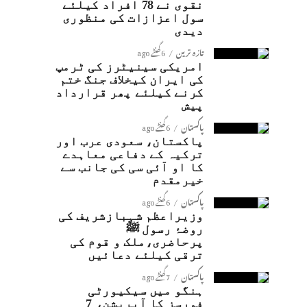
نقوی نے 78 افراد کیلئے
سول اعزازات کی منظوری
دیدی
تازہ ترین
6 گھنٹے ago
امریکی سینیٹرز کی ٹرمپ
کی ایران کیخلاف جنگ ختم
کرنے کیلئے پھر قرارداد
پیش
پاکستان
6 گھنٹے ago
پاکستان، سعودی عرب اور
ترکیہ کے دفاعی معاہدے
کا او آئی سی کی جانب سے
خیرمقدم
پاکستان
6 گھنٹے ago
وزیراعظم شہبازشریف کی
روضۂ رسول ﷺ
پرحاضری،ملک و قوم کی
ترقی کیلئے دعائیں
پاکستان
7 گھنٹے ago
ہنگو میں سیکیورٹی
فورسز کا آپریشن، 7