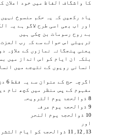
کا واشگاف الفاظ میں خود اعلان ک
یاد رکھیں کہ یہ حکم منسوخ نہیں 
اور اب بھی اسی طرح لاگو ہے یہ ال
بے روح رسومات بن چکی ہیں
تربیتی اس حوالے سے کہ رب العزت ن
یعنی پنجگانہ نمازوں کے علاؤہ دو 
بلکہ ان ایام کو اس انداز میں بس
انسانی رویوں کے نتیجے میں انسا
اگرچ
مفہوم کے پس منظر میں کچھ نام دیئ
8 ذوالحجۃ یوم الترویحہ
9 ذوالحجۃ یوم عرفہ
10 ذوالحجۃ یوم النحر
اور
11٫12٫13 ذوالحجۃ کو ایام التشریق کہا جاتا ہے ۔