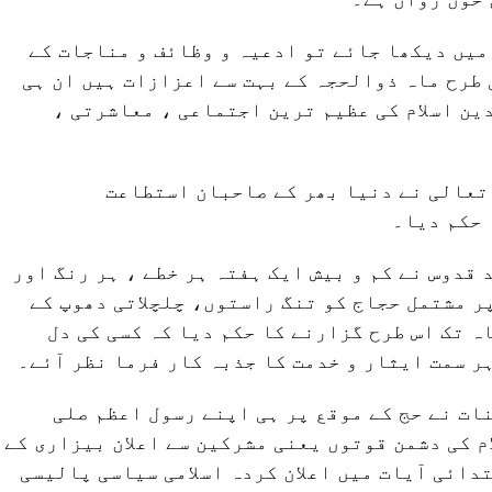
 میں دیکھا جائے تو ادعیہ و وظائف و مناجات کے
طرح ماہ ذوالحجہ کے بہت سے اعزازات ہیں ان ہی
ین اسلام کی عظیم ترین اجتماعی ، معاشرتی ،
 تعالی نے دنیا بھر کے صاحبان استطاعت
 حکم دیا۔
قدوس نے کم و بیش ایک ہفتہ ہر خطے ، ہر رنگ اور
پر مشتمل حجاج کو تنگ راستوں، چلچلاتی دھوپ کے
ہ تک اس طرح گزارنے کا حکم دیا کہ کسی کی دل
ہر سمت ایثار و خدمت کا جذبہ کار فرما نظر آئے۔
ات نے حج کے موقع پر ہی اپنے رسول اعظم صلی
لام کی دشمن قوتوں یعنی مشرکین سے اعلان بیزاری کے
تدائی آیات میں اعلان کردہ اسلامی سیاسی پالیسی