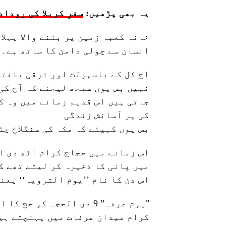
یہ بھی پڑھیں:
سفرِ کربلا کی روداد
خانہ کعبہ زمین پر بننے والا پہلا
انسان سے چولی دامن کا ساتھ ہے۔
اج کل کے باسہولت اور ترقی یافتہ
نہیں بس یوں سمجھ لیجئے کہ آج کی
جاتی ہیں اس قدیم زمانے میں وہ ک
کی پر آسائش زندگی
بس یوں کہیئے کہ مکہ کی سنگلاخ چٹ
اس زمانے میں حجاج کرام آٹھ ذی ا
میں پانی کا ذخیرہ کر لیتے تھے کی
اس دن کا نام ’’یوم الترویہ‘‘ یعن
"یوم عرفہ” 9 ذی الحجہ کو
کرام میدان عرفات میں پہنچتے ہیں