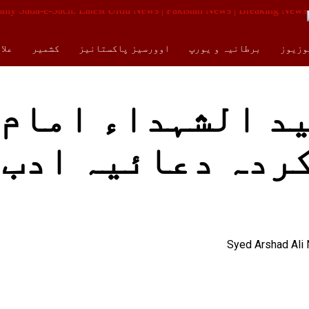
وزیوز
برطانیہ و یورپ
اوورسیز پاکستانیز
کشمیر
علا
کالمز
ENGLISH
ید الشہداء امام
کردہ دعائیہ ادب 