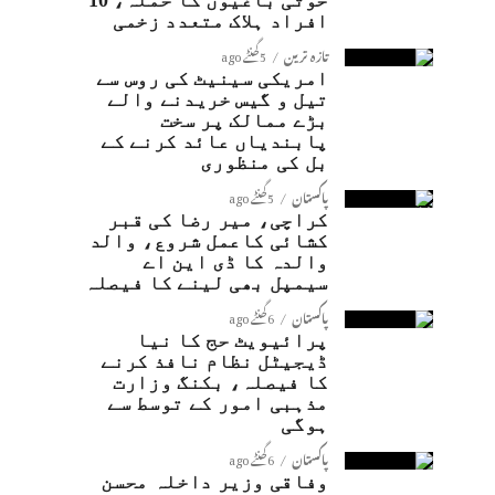
حوثی باغیوں کا حملہ، 10
افراد ہلاک متعدد زخمی
تازہ ترین
5 گھنٹے ago
امریکی سینیٹ کی روس سے
تیل و گیس خریدنے والے
بڑے ممالک پر سخت
پابندیاں عائد کرنے کے
بل کی منظوری
پاکستان
5 گھنٹے ago
کراچی، میر رضا کی قبر
کشائی کاعمل شروع، والد
والدہ کا ڈی این اے
سیمپل بھی لینے کا فیصلہ
پاکستان
6 گھنٹے ago
پرائیویٹ حج کا نیا
ڈیجیٹل نظام نافذ کرنے
کا فیصلہ، بکنگ وزارت
مذہبی امور کے توسط سے
ہوگی
پاکستان
6 گھنٹے ago
وفاقی وزیر داخلہ محسن