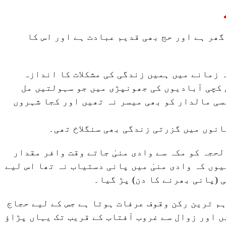
 گھر ہے اور حج بھی قدیم عبادت ہے اور اس کا
 زمانے میں ہمیں زندگی کی مشکلات کا اندازہ
 کچی آبادیوں کی جھونپڑی میں جو سہولتیں مل
سی مالدار کو بھی میسر نہ تھیں اور کجا شہروں
انوں میں گزرتی زندگی بھی سنگلاخ تھی۔
لحجہ کو مکہ سے وادی منیٰ جاتے وقت وافر مقدار
وں کہ وادی منیٰ میں پانی دستیاب نہ تھا اس لیے
ی (پانی بھرنے کا دن) پڑ گیا۔
 حج کا اہم ترین رکن وقوف عرفات ہوتا ہے جس کے لیے حجاج
 اور زوال سے غروب آفتاب کے قریب تک یہاں پڑاؤ