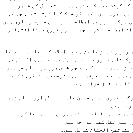
 کا گوشت بعد کے دنوں میں استعمال کی خاطر
یں دھوپ میں سکھا کر خشک کیا کرتے تھے، جس کی
 پڑگیا اور یہ اصطلاحات آج بھی جاری و ساری ہیں
 ان اصطلاحات کو سمجھنا اور فروغ دینا انتہائی
راز و نیاز کا دن ہے پس اسلام کے دعائیہ ادب کا
رکھتا ہے اور یہ آئمہ اہل بیت علیہم السلام کی
اؤں میں سے ایک ہے، جو خاص طور پر ایام حج میں
ہے۔ یہ دعا معرفتِ الٰہی، توحید، بندگی، شکر،
کا بے مثال خزانہ ہے۔
گ ہستیوں امام حسین علیہ السلام اور امام زین
ردہ ہیں
ین علیہ السلام سے نقل ہوئی ہے اس دعا کو
 میں نقل کیا ہے، جن میں